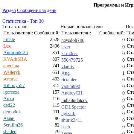
Программы и Игры
Раздел
Сообщения за день
Статистика - Топ 30
Топ авторов
Новые пользователи
Пос
Пользователи:
Сообщений:
Пользователи:
Сообщений:
Тем
i-mate
2528
novedoh786
Ст
0
Lex
2496
Ст
lezer
0
Andronik-25
851
Ст
k1m0rec
0
KVArkSHA
807
Ст
550479725
0
angelina
741
Ст
vladfiv
0
Welleryk
651
Ст
Ang
1
serenya
403
Ст
rictabler
0
Killboy557
315
Ст
vadim990
0
igoreexa
157
Ст
AndreyCH
0
Apxu
116
Ст
mihailudalcov
0
ded22
115
Ст
GDLSpector
0
demodok
111
Ст
ilgizarb
0
Аман
86
Ст
shurik3411
0
Serafim26
82
Ст
bsch
0
shaded
79
Ст
Tesaa
0