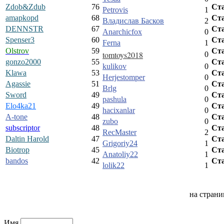
Zdob&Zdub
76
Ст
Petrovis
1
amapkopd
68
Ст
Владислав Басков
2
DENNSTR
67
Ст
Anarchicfox
0
Spenser3
60
Ст
Ferna
1
Olstrov
59
Ст
tomtoys2018
0
gonzo2000
55
Ст
kulikov
0
Klawa
53
Ст
Herjestomper
0
Agassie
51
Ст
Brlg
0
Sword
49
Ст
pashula
0
Elo4ka21
49
Ст
hacixanlar
0
A-tone
48
Ст
zubo
0
subscriptor
48
Ст
RecMaster
2
Daltin Harold
47
Ст
Grigoriy24
1
Biotrop
45
Ст
Anatoliy22
1
bandos
42
Ст
lolik22
1
на стран
Имя