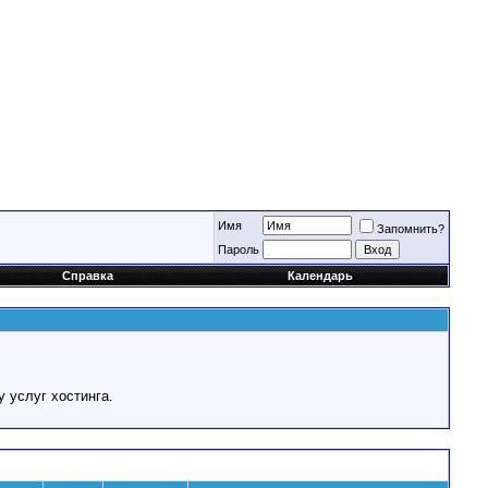
Имя
Запомнить?
Пароль
Справка
Календарь
у услуг хостинга.