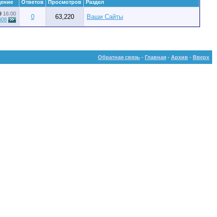
щение
Ответов
Просмотров
Раздел
09
16:00
0
63,220
Ваши Сайты
i08
Обратная связь
-
Главная
-
Архив
-
Вверх