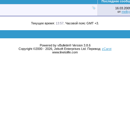
Последнее сооб
16.03.20
от
melky
Текущее время:
13:57
. Часовой пояс GMT +3.
Powered by vBulletin® Version 3.8.6
Copyright ©2000 - 2026, Jelsoft Enterprises Ltd. Перевод:
zCarot
www.linetolife.com