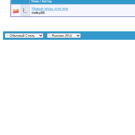
Тема / Автор
Новые игры для кпк
melkyi08