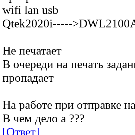
wifi lan usb
Qtek2020i----->DWL2100
Не печатает
В очереди на печать задан
пропадает
На работе при отправке на
В чем дело а ???
[Ответ]