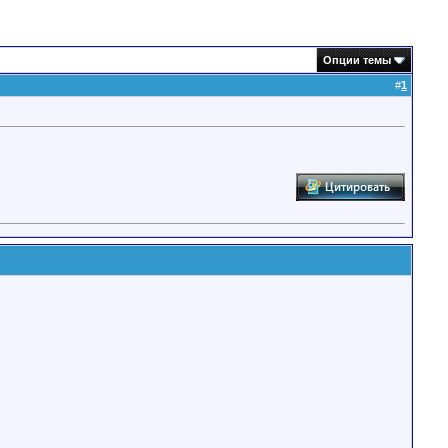
Опции темы
#
1