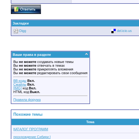
Закладки
Digg
del.icio.us
Ваши права в разделе
Вы
не можете
создавать новые темы
Вы
не можете
отвечать в темах
Вы
не можете
прикреплять вложения
Вы
не можете
редактировать свои сообщения
BB коды
Вкл.
Смайлы
Вкл.
[IMG]
код
Вкл.
HTML код
Выкл.
Правила форума
Похожие темы
Тема
КАТАЛОГ ПРОГРАММ
прохрождение Сибири I