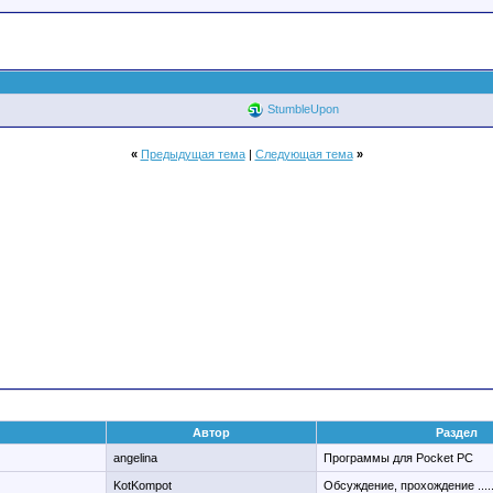
StumbleUpon
«
Предыдущая тема
|
Следующая тема
»
Автор
Раздел
angelina
Программы для Pocket PC
KotKompot
Обсуждение, прохождение ....