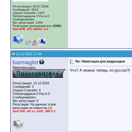
Регистрация: 26.07.2004
Сообщений: 4014
Сказал Спасибо: 1322
Поблагодарили 0 Раз в 0
Сообщении(ях)
Вес репутации:
1000
Репутация:
рекламодатель (
1000
)
Мой КПК: HTC HERO, 6.0
11.12.2016, 17:04
barmaglot
Re: Навигация для андроидов
Мимопроходец
Что? А можно теперь по русски?)
Регистрация: 10.12.2016
Сообщений: 3
Сказал Спасибо: 0
Поблагодарили 0 Раз в 0
Сообщении(ях)
Вес репутации:
0
Репутация:
На данном этапе
репутация не известна (
1
)
Мой КПК: HP hx 2490, WM 5.0