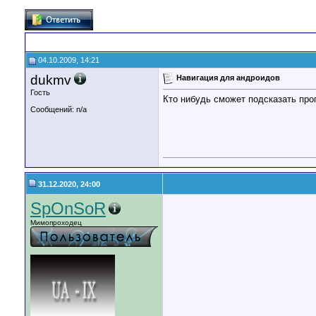
04.10.2009, 14:21
dukmv
Навигация для андроидов
Гость
Кто нибудь сможет подсказать про
Сообщений: n/a
31.12.2020, 24:00
SpOnSoR
Мимопроходец