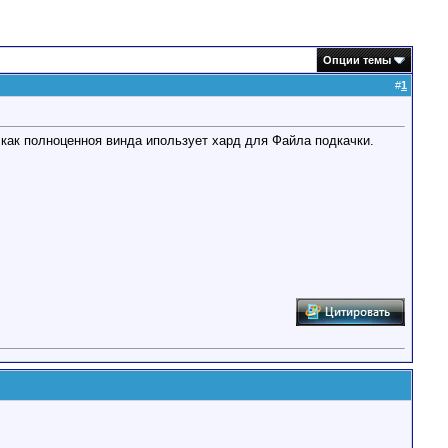
Опции темы
#
1
,как полноценноя винда ипользует хард для Файла подкачки.