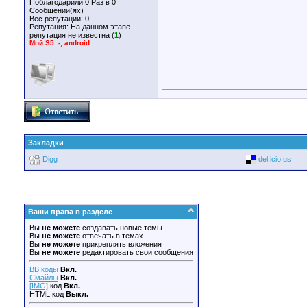
Поблагодарили 0 Раз в 0
Сообщении(ях)
Вес репутации:
0
Репутация:
На данном этапе
репутация не известна (
1
)
Мой S5: -, android
Закладки
Digg
del.icio.us
Ваши права в разделе
Вы
не можете
создавать новые темы
Вы
не можете
отвечать в темах
Вы
не можете
прикреплять вложения
Вы
не можете
редактировать свои сообщения
BB коды
Вкл.
Смайлы
Вкл.
[IMG]
код
Вкл.
HTML код
Выкл.