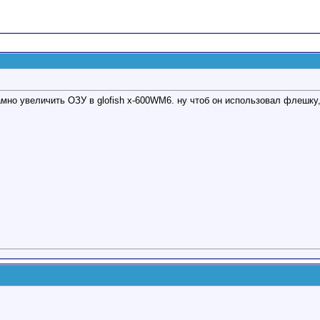
мно увеличить ОЗУ в glofish x-600WМ6. ну чтоб он использовал флешку