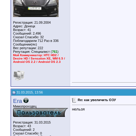
Регистрация: 21.09.2004
Адрес: Донецк
Возраст: 41
Сообщений: 2,496
Сказал Спасибо: 32
Поблагодарили 712 Раз в 336
Сообщении(ях)
Вес репутации:
222
Репутация:
Специалист (
761
)
Мой Коммуникатор: HTC HD2 /
Desire HD / Sensation XE, WM 6.5 /
Android OS 2.2 / Android OS 2.3
31.03.2015, 13:56
Era
Re: как увеличить ОЗУ
Мимопроходец
нельзя
Регистрация: 31.03.2015
Возраст: 43
Сообщений: 2
Сказал Спасибо: 0