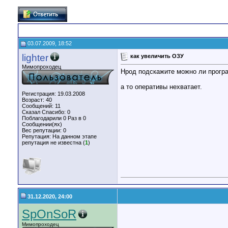
03.07.2009, 18:52
lighter
как увеличить ОЗУ
Мимопроходец
Нрод подскажите можно ли програ
а то оперативы нехватает.
Регистрация: 19.03.2008
Возраст: 40
Сообщений: 11
Сказал Спасибо: 0
Поблагодарили 0 Раз в 0
Сообщении(ях)
Вес репутации:
0
Репутация:
На данном этапе
репутация не известна (
1
)
31.12.2020, 24:00
SpOnSoR
Мимопроходец