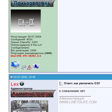
Регистрация: 26.07.2004
Сообщений: 4014
Сказал Спасибо: 1322
Поблагодарили 0 Раз в 0
Сообщении(ях)
Вес репутации:
1000
Репутация:
рекламодатель (
1000
)
Мой КПК: HTC HERO, 6.0
03.07.2009, 23:49
Lex
Ответ: как увеличить ОЗУ
Администратор
к сожалению нет.
__________________
Администрация
WWW.LINETOLIFE.COM