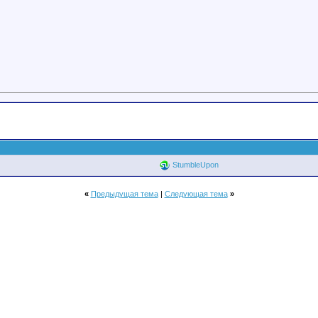
StumbleUpon
«
Предыдущая тема
|
Следующая тема
»