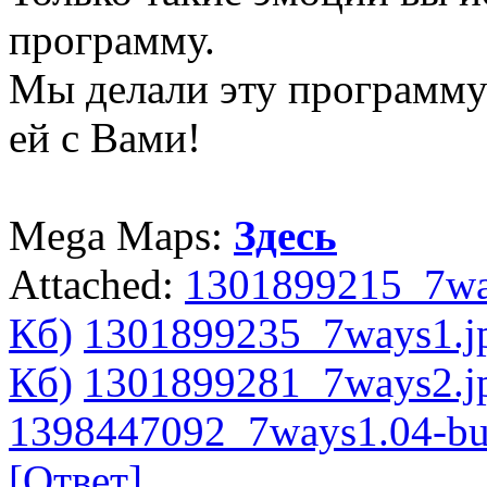
программу.
Мы делали эту программу 
ей с Вами!
Mega Maps:
Здесь
Attached:
1301899215_7way
Кб)
1301899235_7ways1.jp
Кб)
1301899281_7ways2.jp
1398447092_7ways1.04-bui
[Ответ]