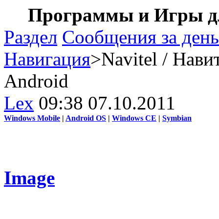
Программы и Игры дл
Раздел
Сообщения за день
Навигация
>Navitel / Нави
Android
Lex
09:38 07.10.2011
Windows Mobile
|
Android OS
|
Windows CE
|
Symbian
Image