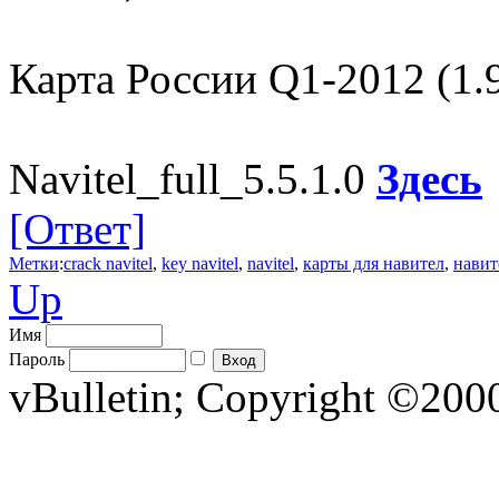
Карта России Q1-2012 (1.
Navitel_full_5.5.1.0
Здесь
[Ответ]
Метки
:
crack navitel
,
key navitel
,
navitel
,
карты для навител
,
навит
Up
Имя
Пароль
vBulletin; Copyright ©2000 