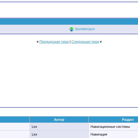
StumbleUpon
«
Предыдущая тема
|
Следующая тема
»
Автор
Раздел
Lex
Навигационные системы
Lex
Навигация