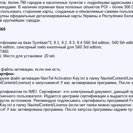
ктов, более 780 городов и населенных пунктов с подробными адресными
ездами. В наличии огромная база полезных объектов POI – более 300 00
спользовать сторонние карты, созданные и обновляемые самими пользо
упны официальные детализированные карты Украины и Республики Белар
 в крупнейших городах.
069
онами на базе Symbian^3, 9.1, 9.2, 9.3, 9.4 S60 3rd edition, S60 5th edit
edition, сенсорный либо кнопочный для S60 3rd edition;
?360;
; Место для установки: 20 мб.
 файлы активации, если они есть:
артфон:
уем файл активации NaviTel Activation Key.txt в папку NavitelContent/L
lContent/Lisense) и запускаемся! У вас активирована программа. После 
ртификатом по IMEI. Сертификат- это электронный документ, дающий 
конечного пользователя. Издается центрами сертификации и выдается к
ругих источников. Рекомендую подписывать сертификаты программой Fre
 Key.txt в папку NavitelContent/Lisense (если нет папки можно однократ
емся! У вас активирована программа. После запуска программы задаем пу