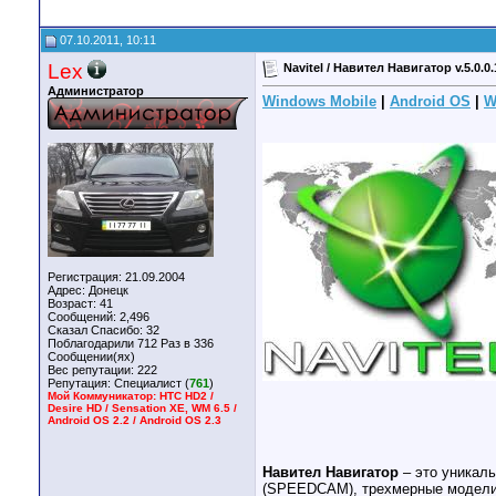
07.10.2011, 10:11
Lex
Navitel / Навител Навигатор v.5.0.
Администратор
Windows Mobile
|
Android OS
|
W
Регистрация: 21.09.2004
Адрес: Донецк
Возраст: 41
Сообщений: 2,496
Сказал Спасибо: 32
Поблагодарили 712 Раз в 336
Сообщении(ях)
Вес репутации:
222
Репутация:
Специалист (
761
)
Мой Коммуникатор: HTC HD2 /
Desire HD / Sensation XE, WM 6.5 /
Android OS 2.2 / Android OS 2.3
Навител Навигатор
– это уникал
(SPEEDCAM), трехмерные модели 