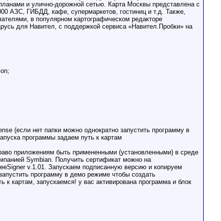
 планами и улично-дорожной сетью. Карта Москвы представлена с
0 АЗС, ГИБДД, кафе, супермаркетов, гостиниц и т.д. Также,
вателями, в популярном картографическом редакторе
усь для Навител, с поддержкой сервиса «Навител.Пробки» на
ion;
isense (если нет папки можно однократно запустить программу в
запуска программы задаем путь к картам
право приложениям быть примененными (установленными) в среде
омпанией Symbian. Получить сертификат можно на
eSigner v.1.01. Запускаем подписанную версию и копируем
но запустить программу в демо режиме чтобы создать
ть к картам, запускаемся! у вас активирована программа и блок