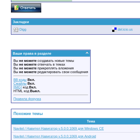
Закладки
Digg
del.icio.us
Ваши права в разделе
Вы
не можете
создавать новые темы
Вы
не можете
отвечать в темах
Вы
не можете
прикреплять вложения
Вы
не можете
редактировать свои сообщения
BB коды
Вкл.
Смайлы
Вкл.
[IMG]
код
Вкл.
HTML код
Выкл.
Правила форума
Похожие темы
Тема
Navitel / Навител Навигатор v.5.0.0.1069 для Windows CE
Navitel / Навител Навигатор v.5.0.0.1069 для Android