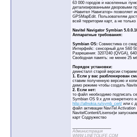
63 000 городов и населенных пун
детализированными дворовыми про
«Навител Навигатор» позволяет и
GPSMapEdit. Пользователям дост
всей территории карт, а не только
Navitel Navigator Symbian 5.0.0.1
Аппаратные требования:
Symbian OS:
Cовместима со смартф
Интерфейс: сенсорный для S60 5th 
Разрешения: 320?240 (QVGA), 640
Свободная память: не менее 25 мб
Порядок установки:
деинсталл старой версии стираем
1. Если у вас разблокирован см
ставим полученную версию и копир
демо режиме чтобы создать Navite
2. Если нет:
то файл необходимо подписать се
Symbian OS 9.х для конкретного 
http://allnokia.ru/symb_cert/
или с д
файл активации NaviTel Activation
NavitelContent/Lisense)и запуска
карт Содружество
__________________
Администрация
WWW.LINETOLIFE.COM