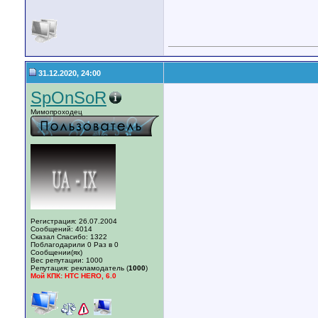
31.12.2020, 24:00
SpOnSoR
Мимопроходец
Регистрация: 26.07.2004
Сообщений: 4014
Сказал Спасибо: 1322
Поблагодарили 0 Раз в 0
Сообщении(ях)
Вес репутации:
1000
Репутация:
рекламодатель (
1000
)
Мой КПК: HTC HERO, 6.0