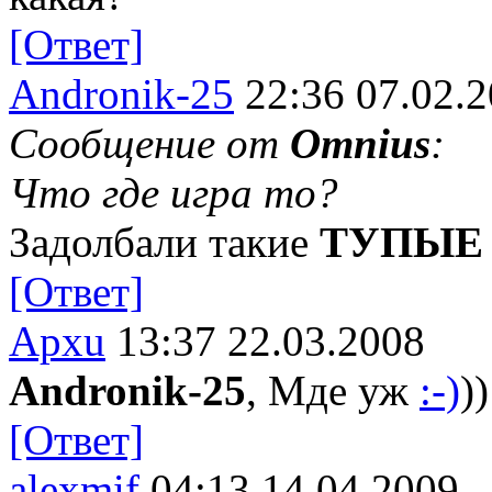
[Ответ]
Andronik-25
22:36 07.02.
Сообщение от
Omnius
:
Что где игра то?
Задолбали такие
ТУПЫЕ
[Ответ]
Apxu
13:37 22.03.2008
Andronik-25
, Мде уж
:-)
))
[Ответ]
alexmif
04:13 14.04.2009