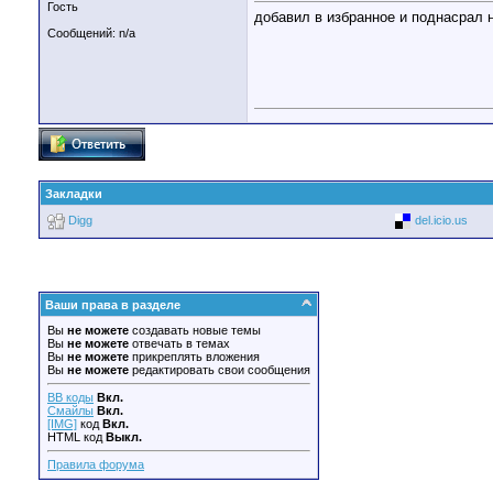
Гость
добавил в избранное и поднасрал не
Сообщений: n/a
Закладки
Digg
del.icio.us
Ваши права в разделе
Вы
не можете
создавать новые темы
Вы
не можете
отвечать в темах
Вы
не можете
прикреплять вложения
Вы
не можете
редактировать свои сообщения
BB коды
Вкл.
Смайлы
Вкл.
[IMG]
код
Вкл.
HTML код
Выкл.
Правила форума