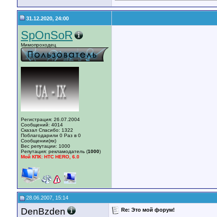
31.12.2020, 24:00
SpOnSoR
Мимопроходец
Регистрация: 26.07.2004
Сообщений: 4014
Сказал Спасибо: 1322
Поблагодарили 0 Раз в 0
Сообщении(ях)
Вес репутации:
1000
Репутация:
рекламодатель (
1000
)
Мой КПК: HTC HERO, 6.0
28.06.2007, 15:14
DenBzden
Re: Это мой форум!