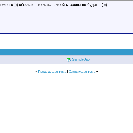
много-))) обесчаю что мата с моей стороны не будет...-))))
StumbleUpon
«
Предыдущая тема
|
Следующая тема
»