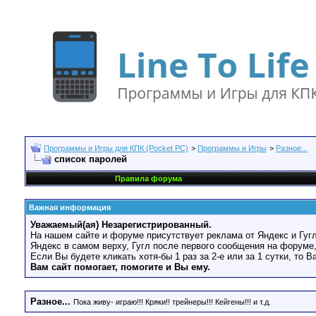
Программы и Игры для КПК (Pocket PC)
>
Программы и Игры
>
Разное...
список паролей
Правила форума
Важная информация
Уважаемый(ая) Незарегистрированный.
На нашем сайте и форуме присутствует реклама от Яндекс и Гугл
Яндекс в самом верху, Гугл после первого сообщения на форуме,
Если Вы будете кликать хотя-бы 1 раз за 2-е или за 1 сутки, то 
Вам сайт помогает, помогите и Вы ему.
Разное...
Пока живу- играю!!! Кряки!! трейнеры!!! Кейгены!!! и т.д.