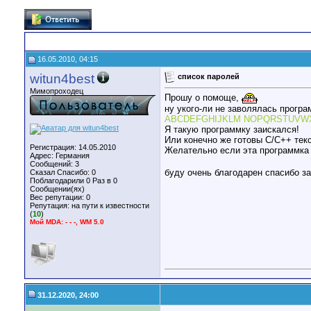
16.05.2010, 04:15
witun4best
список паролей
Мимопроходец
Прошу о помоще,
ну укого-ли не заволялась прогр
ABCDEFGHIJKLM NOPQRSTUVWX
Я такую программку заискался!
Или конечно же готовы C/C++ тек
Регистрация: 14.05.2010
Желательно если эта программка
Адрес: Германия
Сообщений: 3
буду очень благодарен спасибо з
Сказал Спасибо: 0
Поблагодарили 0 Раз в 0
Сообщении(ях)
Вес репутации:
0
Репутация:
на пути к известности
(
10
)
Мой MDA: - - -, WM 5.0
31.12.2020, 24:00