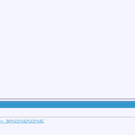
?hl=r...B0%D1%82%D1%8C