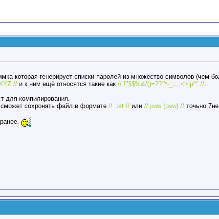
аммка которая генерирует списки паролей из множество символов (чем б
YZ //
и к ним ещё относятся такие как
// !"§$%&/()=??`'*-_.:,;<>|µ^° //
.
ст для компилирования.
 сможет сохронять файл в формате
// .txt //
или
// pws (psw) //
точьно 7не
аранее.