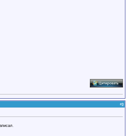
#
3
аписал.