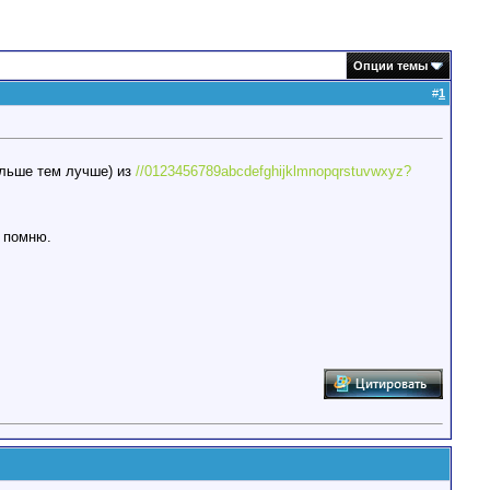
Опции темы
#
1
ольше тем лучше) из
//0123456789abcdefghijklmnopqrstuvwxyz?
 помню.