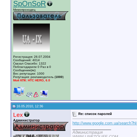
SpOnSoR
Мимопроходец
Регистрация: 26.07.2004
Сообщений: 4014
Сказал Спасибо: 1322
Поблагодарили 0 Раз в 0
Сообщении(ях)
Вес репутации:
1000
Репутация:
рекламодатель (
1000
)
Мой КПК: HTC HERO, 6.0
16.05.2010, 12:36
Lex
Re: список паролей
Администратор
http://www.google.com.ua/search
__________________
Администрация
WWW.LINETOLIFE.COM