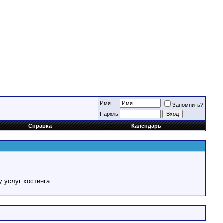
Имя
Запомнить?
Пароль
Справка
Календарь
у услуг хостинга.