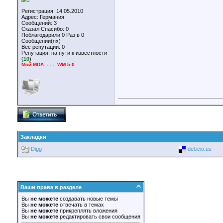
Регистрация: 14.05.2010
Адрес: Германия
Сообщений: 3
Сказал Спасибо: 0
Поблагодарили 0 Раз в 0
Сообщении(ях)
Вес репутации:
0
Репутация:
на пути к известности
(
10
)
Мой MDA: - - -, WM 5.0
Закладки
Digg
del.icio.us
Ваши права в разделе
Вы
не можете
создавать новые темы
Вы
не можете
отвечать в темах
Вы
не можете
прикреплять вложения
Вы
не можете
редактировать свои сообщения