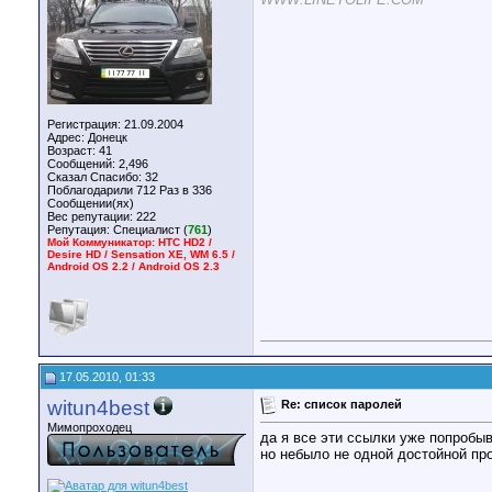
Регистрация: 21.09.2004
Адрес: Донецк
Возраст: 41
Сообщений: 2,496
Сказал Спасибо: 32
Поблагодарили 712 Раз в 336
Сообщении(ях)
Вес репутации:
222
Репутация:
Специалист (
761
)
Мой Коммуникатор: HTC HD2 /
Desire HD / Sensation XE, WM 6.5 /
Android OS 2.2 / Android OS 2.3
17.05.2010, 01:33
witun4best
Re: список паролей
Мимопроходец
да я все эти ссылки уже попробы
но небыло не одной достойной про