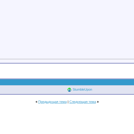
StumbleUpon
«
Предыдущая тема
|
Следующая тема
»