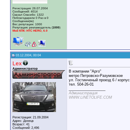
Регистрация: 26.07.2004
Сообщений: 4014
Сказал Спасибо: 1322
Поблагодарили 0 Раз в 0
Сообщении(ях)
Вес репутации:
1000
Репутация:
рекламодатель (
1000
)
Мой КПК: HTC HERO, 6.0
03.12.2004, 00:04
Lex
Администратор
В компании "Арго"
метро Петровско-Разумовское
ул. Гостинченый проезд 6 / корпус
тел. 504-26-01
__________________
Администрация
WWW.LINETOLIFE.COM
Регистрация: 21.09.2004
Адрес: Донецк
Возраст: 41
Сообщений: 2,496