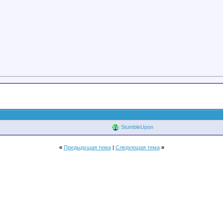
StumbleUpon
«
Предыдущая тема
|
Следующая тема
»