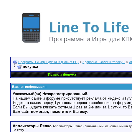
Программы и Игры для КПК (Pocket PC)
>
Здоровье - Залог К Успеху!!!
>
А
покупка
Правила форума
Важная информация
Уважаемый(ая) Незарегистрированный.
На нашем сайте и форуме присутствует реклама от Яндекс и Гугл
Яндекс в самом верху, Гугл после первого сообщения на форуме,
Если Вы будете кликать хотя-бы 1 раз за 2-е или за 1 сутки, то 
Вам сайт помогает, помогите и Вы ему.
Аппликаторы Ляпко
Аппликаторы Ляпко - Уникальный, основанный на 
на кожу.