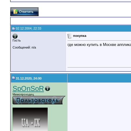
02.12.2004, 22:33
покупка
Гость
где можно купить в Москве апплик
Сообщений: n/a
31.12.2020, 24:00
SpOnSoR
Мимопроходец