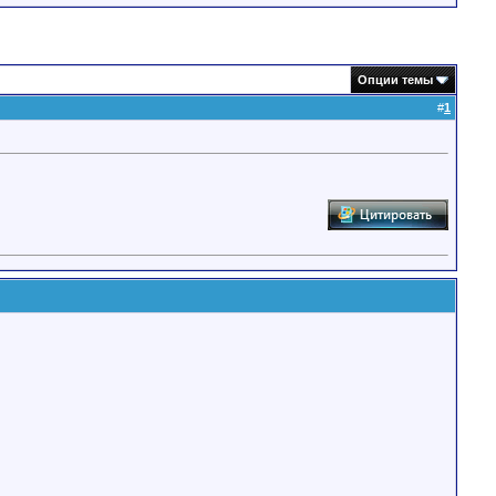
Опции темы
#
1