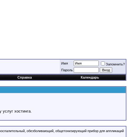
Имя
Запомнить?
Пароль
Справка
Календарь
у услуг хостинга.
овоспалительный, обезболивающий, общетонизирующий прибор для аппликаций