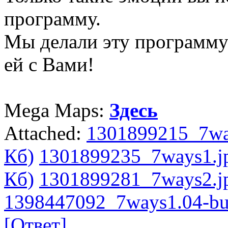
программу.
Мы делали эту программу 
ей с Вами!
Mega Maps:
Здесь
Attached:
1301899215_7way
Кб)
1301899235_7ways1.jp
Кб)
1301899281_7ways2.jp
1398447092_7ways1.04-bui
[Ответ]