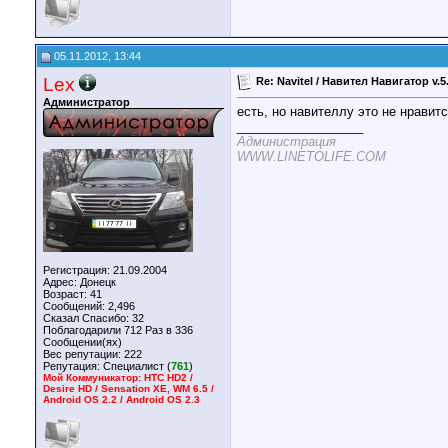
05.11.2012, 13:44
Lex
Re: Navitel / Навител Навигатор v.5
Администратор
есть, но навителлу это не нравит
__________________
Администрация
WWW.LINETOLIFE.COM
Регистрация: 21.09.2004
Адрес: Донецк
Возраст: 41
Сообщений: 2,496
Сказал Спасибо: 32
Поблагодарили 712 Раз в 336
Сообщении(ях)
Вес репутации:
222
Репутация:
Специалист (
761
)
Мой Коммуникатор: HTC HD2 /
Desire HD / Sensation XE, WM 6.5 /
Android OS 2.2 / Android OS 2.3