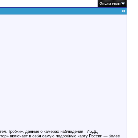
Опции темы
#
1
ител.Пробки», данные о камерах наблюдения ГИБДД
тор» включает в себя самую подробную карту России — более