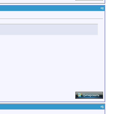
#
4
#
5