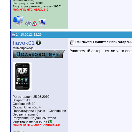
Вес репутации:
1000
Репутация:
рекламодатель (
1000
)
Мой КПК: HTC HERO, 6.0
14.10.2012, 12:26
havok01
Re: Navitel / Навител Навигатор v.5
Мимопроходец
Уважаемый автор, нет ли чего све
Регистрация: 25.03.2010
Возраст: 41
Сообщений: 10
Сказал Спасибо: 4
Поблагодарил 1 раз в 1 Сообщении
Вес репутации:
0
Репутация:
На данном этапе
репутация не известна (
3
)
Мой КПК: HTC OneX, Android 4.0