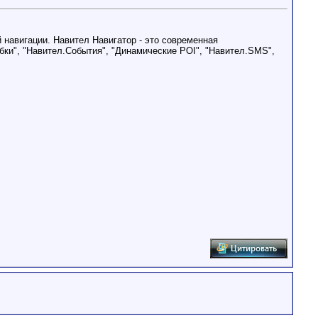
навигации. Навител Навигатор - это современная
бки", "Навител.События", "Динамические POI", "Навител.SMS",