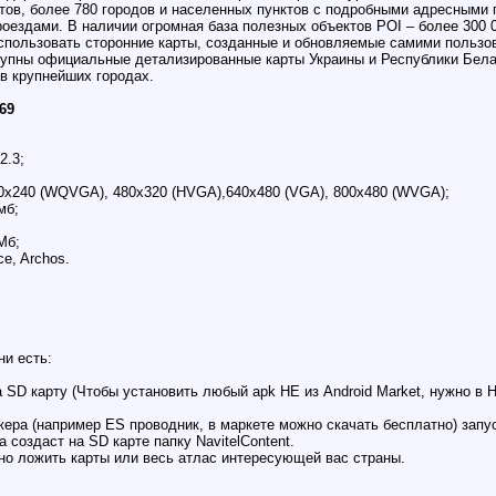
ктов, более 780 городов и населенных пунктов с подробными адресными
ездами. В наличии огромная база полезных объектов POI – более 300 00
спользовать сторонние карты, созданные и обновляемые самими пользо
упны официальные детализированные карты Украины и Республики Белар
 в крупнейших городах.
069
 2.3;
0x240 (WQVGA), 480x320 (HVGA),640x480 (VGA), 800x480 (WVGA);
мб;
Мб;
ce, Archos.
ни есть:
 SD карту (Чтобы установить любый apk НЕ из Android Market, нужно в 
ра (например ES проводник, в маркете можно скачать бесплатно) запу
 создаст на SD карте папку NavitelContent.
жно ложить карты или весь атлас интересующей вас страны.