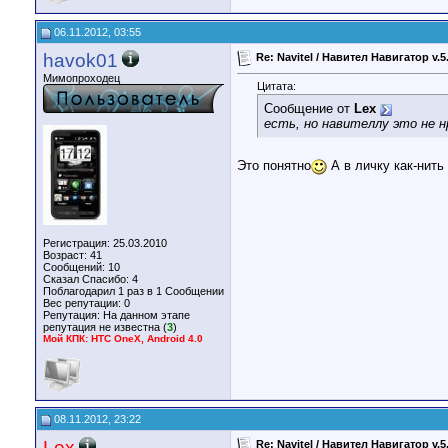
06.11.2012, 03:55
havok01
Re: Navitel / Навител Навигатор v.5
Мимопроходец
Цитата:
Сообщение от
Lex
есть, но навителлу это не 
Это понятно
А в личку как-нить
Регистрация: 25.03.2010
Возраст: 41
Сообщений: 10
Сказал Спасибо: 4
Поблагодарил 1 раз в 1 Сообщении
Вес репутации:
0
Репутация:
На данном этапе
репутация не известна (
3
)
Мой КПК: HTC OneX, Android 4.0
08.11.2012, 23:22
Lex
Re: Navitel / Навител Навигатор v.5