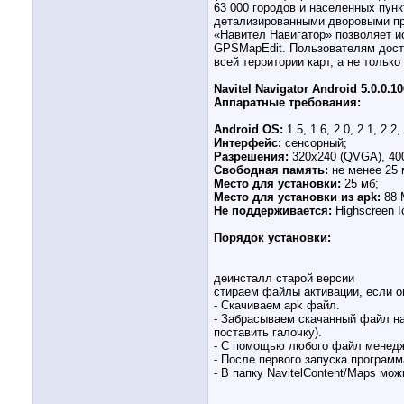
63 000 городов и населенных пун
детализированными дворовыми про
«Навител Навигатор» позволяет и
GPSMapEdit. Пользователям дост
всей территории карт, а не только
Navitel Navigator Android 5.0.0.1
Аппаратные требования:
Android OS:
1.5, 1.6, 2.0, 2.1, 2.2,
Интерфейс:
сенсорный;
Разрешения:
320x240 (QVGA), 40
Свободная память:
не менее 25 
Место для установки:
25 мб;
Место для установки из apk:
88 
Не поддерживается:
Highscreen I
Порядок установки:
деинсталл старой версии
стираем файлы активации, если о
- Скачиваем apk файл.
- Забрасываем скачанный файл на
поставить галочку).
- С помощью любого файл менедже
- После первого запуска программа
- В папку NavitelContent/Maps мо
__________________