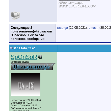
Администрация
WWW.LINETOLIFE.COM
Следующие 2
rastriga
(20.08.2021),
smash
(20.09.2
пользователя(ей) сказали
"Спасибо" Lex за это
полезное сообщение:
31.12.2020, 24:00
SpOnSoR
Мимопроходец
Регистрация: 26.07.2004
Сообщений: 4014
Сказал Спасибо: 1322
Поблагодарили 0 Раз в 0
Сообщении(ях)