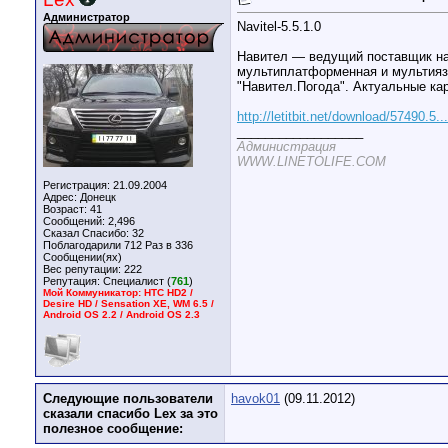
Администратор
Navitel-5.5.1.0
Навител — ведущий поставщик нав
мультиплатформенная и мультиязы
"Навител.Погода". Актуальные ка
http://letitbit.net/download/57490.5..
__________________
Администрация
WWW.LINETOLIFE.COM
Регистрация: 21.09.2004
Адрес: Донецк
Возраст: 41
Сообщений: 2,496
Сказал Спасибо: 32
Поблагодарили 712 Раз в 336
Сообщении(ях)
Вес репутации:
222
Репутация:
Специалист (
761
)
Мой Коммуникатор: HTC HD2 /
Desire HD / Sensation XE, WM 6.5 /
Android OS 2.2 / Android OS 2.3
Следующие пользователи
havok01
(09.11.2012)
сказали спасибо Lex за это
полезное сообщение: