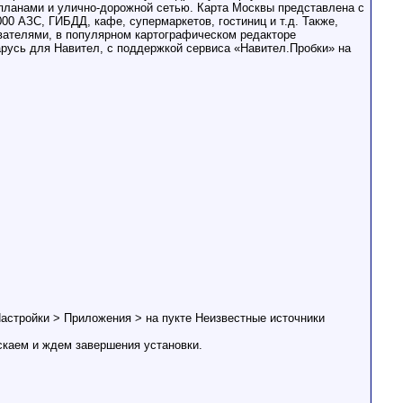
 планами и улично-дорожной сетью. Карта Москвы представлена с
0 АЗС, ГИБДД, кафе, супермаркетов, гостиниц и т.д. Также,
вателями, в популярном картографическом редакторе
усь для Навител, с поддержкой сервиса «Навител.Пробки» на
Настройки > Приложения > на пукте Неизвестные источники
скаем и ждем завершения установки.