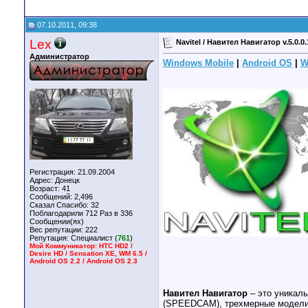
07.10.2011, 09:38
Lex
Navitel / Навител Навигатор v.5.0.0
Администратор
Windows Mobile
|
Android OS
|
W
Регистрация: 21.09.2004
Адрес: Донецк
Возраст: 41
Сообщений: 2,496
Сказал Спасибо: 32
Поблагодарили 712 Раз в 336
Сообщении(ях)
Вес репутации:
222
Репутация:
Специалист (
761
)
Мой Коммуникатор: HTC HD2 /
Desire HD / Sensation XE, WM 6.5 /
Android OS 2.2 / Android OS 2.3
Навител Навигатор
– это уникал
(SPEEDCAM), трехмерные модели 