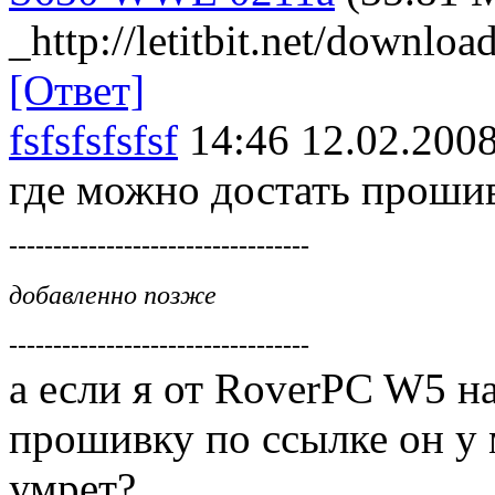
_http://letitbit.net/dow
[Ответ]
fsfsfsfsfsf
14:46 12.02.200
где можно достать проши
----------------------------------
добавленно позже
----------------------------------
а если я от RoverPC W5 н
прошивку по ссылке он у 
умрет?