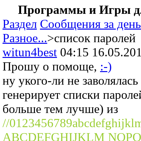
Программы и Игры дл
Раздел
Сообщения за день
Разное...
>список паролей
witun4best
04:15 16.05.20
Прошу о помоще,
:-)
ну укого-ли не заволялас
генерирует списки пароле
больше тем лучше) из
//0123456789abcdefghijkl
ABCDEFGHIJKLM NOPQ