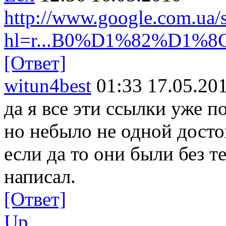
http://www.google.com.ua/
hl=r...B0%D1%82%D1%8
[Ответ]
witun4best
01:33 17.05.20
да я все эти ссылки уже п
но небыло не одной досто
если да то они были без т
написал.
[Ответ]
Up