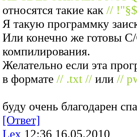
относятся такие как
// !"§
Я такую программку заиск
Или конечно же готовы C/
компилирования.
Желательно если эта про
в формате
// .txt //
или
// p
буду очень благодарен сп
[Ответ]
Lex
12:36 16.05.2010