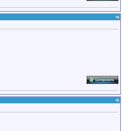
#
4
#
5