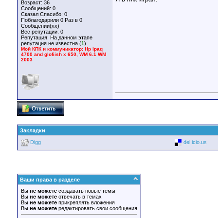
Возраст: 36
Сообщений: 0
Сказал Спасибо: 0
Поблагодарили 0 Раз в 0
Сообщении(ях)
Вес репутации:
0
Репутация:
На данном этапе
репутация не известна (
1
)
Мой КПК и коммуникатор: Hp ipaq
4700 and glofiish x 650, WM 6.1 WM
2003
Закладки
Digg
del.icio.us
Ваши права в разделе
Вы
не можете
создавать новые темы
Вы
не можете
отвечать в темах
Вы
не можете
прикреплять вложения
Вы
не можете
редактировать свои сообщения