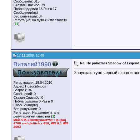
Сообщений: 315
Сказал Спасибо: 39
Поблагодарили 18 Раз в 17
Сообщении(ях)
Вес репутации:
34
Репутация:
на пути к известности
(
11
)
17.11.2009, 16:48
Виталий1990
Re: Не работает Shadow of Legend
Запускаю тупо черный экран и все
Регистрация: 18.04.2010
Адрес: Новосибирск
Возраст: 36
Сообщений: 0
Сказал Спасибо: 0
Поблагодарили 0 Раз в 0
Сообщении(ях)
Вес репутации:
0
Репутация:
На данном этапе
репутация не известна (
1
)
Мой КПК и коммуникатор: Hp ipaq
4700 and glofiish x 650, WM 6.1 WM
2003