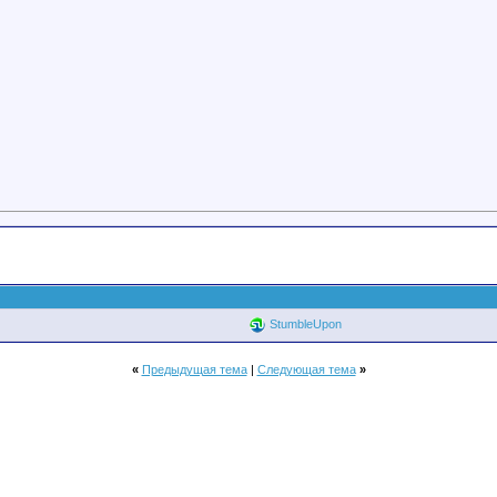
StumbleUpon
«
Предыдущая тема
|
Следующая тема
»