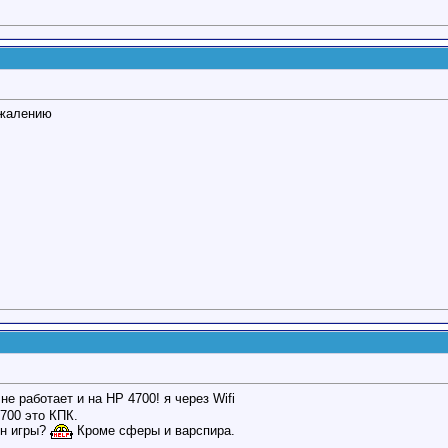
сожалению
не работает и на HP 4700! я через Wifi
700 это КПК.
йн игры?
Кроме сферы и варспира.