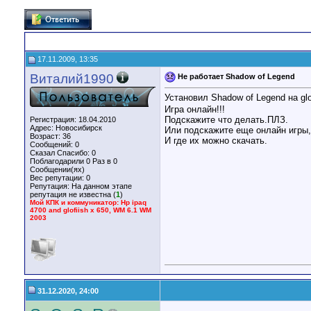
17.11.2009, 13:35
Виталий1990
Не работает Shadow of Legend
Установил Shadow of Legend на glo
Игра онлайн!!!
Подскажите что делать.ПЛЗ.
Регистрация: 18.04.2010
Адрес: Новосибирск
Или подскажите еще онлайн игры,
Возраст: 36
И где их можно скачать.
Сообщений: 0
Сказал Спасибо: 0
Поблагодарили 0 Раз в 0
Сообщении(ях)
Вес репутации:
0
Репутация:
На данном этапе
репутация не известна (
1
)
Мой КПК и коммуникатор: Hp ipaq
4700 and glofiish x 650, WM 6.1 WM
2003
31.12.2020, 24:00