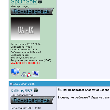
SpOnSoR
Мимопроходец
Регистрация: 26.07.2004
Сообщений: 4014
Сказал Спасибо: 1322
Поблагодарили 0 Раз в 0
Сообщении(ях)
Вес репутации:
1000
Репутация:
рекламодатель (
1000
)
Мой КПК: HTC HERO, 6.0
17.11.2009, 16:35
Killboy557
Re: Не работает Shadow of Legend
Наш пользователь
Почему не работает? Игра не зап
Регистрация: 23.10.2008