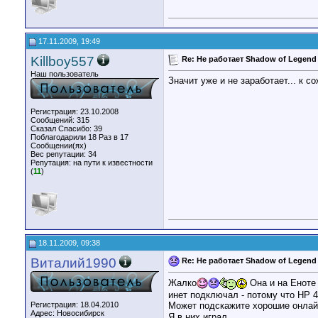
17.11.2009, 19:49
Killboy557
Re: Не работает Shadow of Legend
Наш пользователь
Значит уже и не заработает... к 
Регистрация: 23.10.2008
Сообщений: 315
Сказал Спасибо: 39
Поблагодарили 18 Раз в 17
Сообщении(ях)
Вес репутации:
34
Репутация:
на пути к известности
(
11
)
18.11.2009, 09:38
Виталий1990
Re: Не работает Shadow of Legend
Жалко
Она и на Еноте 
инет подключал - потому что HP 4
Регистрация: 18.04.2010
Может подскажите хорошие онла
Адрес: Новосибирск
Я в них играл.