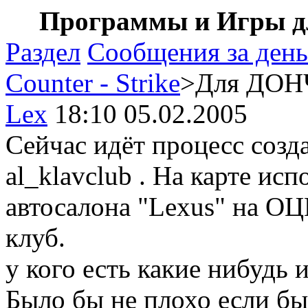
Программы и Игры дл
Раздел
Сообщения за день
Counter - Strike
>Для ДОНЧА
Lex
18:10 05.02.2005
Сейчас идёт процесс созда
al_klavclub . На карте ис
автосалона "Lexus" на О
клуб.
у кого есть какие нибудь 
Было бы не плохо если б