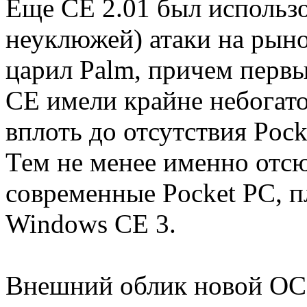
Еще CE 2.01 был использо
неуклюжей) атаки на рын
царил Palm, причем первы
CE имели крайне небогат
вплоть до отсутствия Pocket
Тем не менее именно отсю
современные Pocket PC, п
Windows CE 3.
Внешний облик новой ОС 