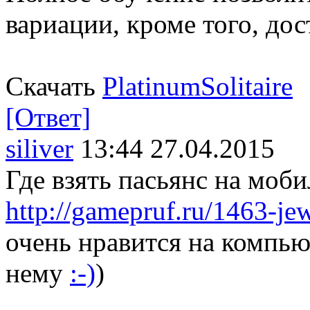
вариации, кроме того, до
Скачать
PlatinumSolitaire
[Ответ]
siliver
13:44 27.04.2015
Где взять пасьянс на моби
http://gamepruf.ru/1463-jew
очень нравится на компьют
нему
:-)
)