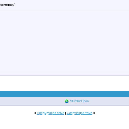
просмотров)
StumbleUpon
«
Предыдущая тема
|
Следующая тема
»