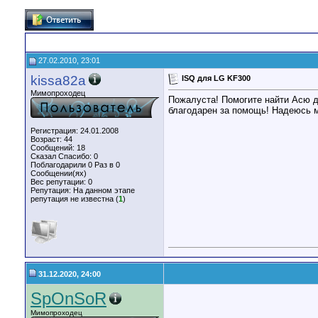
27.02.2010, 23:01
kissa82a
ISQ для LG KF300
Мимопроходец
Пожалуста! Помогите найти Асю д
благодарен за помощь! Надеюсь м
Регистрация: 24.01.2008
Возраст: 44
Сообщений: 18
Сказал Спасибо: 0
Поблагодарили 0 Раз в 0
Сообщении(ях)
Вес репутации:
0
Репутация:
На данном этапе
репутация не известна (
1
)
31.12.2020, 24:00
SpOnSoR
Мимопроходец