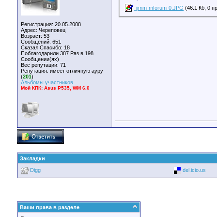
-jimm-mforum-0.JPG
(46.1 Кб, 0 
Регистрация: 20.05.2008
Адрес: Череповец
Возраст: 53
Сообщений: 651
Сказал Спасибо: 18
Поблагодарили 387 Раз в 198
Сообщении(ях)
Вес репутации:
71
Репутация:
имеет отличную ауру
(
201
)
Альбомы участников
Мой КПК: Asus P535, WM 6.0
Закладки
Digg
del.icio.us
Ваши права в разделе