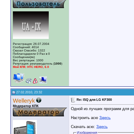
Регистрация: 26.07.2004
Сообщений: 4014
Сказал Спасибо: 1322
Поблагодарили 0 Раз в 0
Сообщении(ях)
Вес репутации:
1000
Репутация:
рекламодатель (
1000
)
Мой КПК: HTC HERO, 6.0
27.02.2010, 23:32
Welleryk
Re: ISQ для LG KF300
Модератор КПК
Одной из лучших программ для р
Настроить асю
Здесь
Скачать асю:
Здесь
Изображения