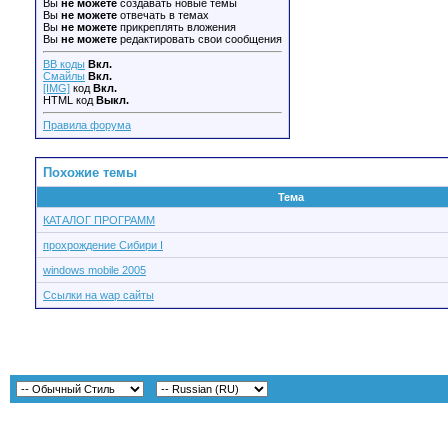
Вы
не можете
создавать новые темы
Вы
не можете
отвечать в темах
Вы
не можете
прикреплять вложения
Вы
не можете
редактировать свои сообщения
BB коды
Вкл.
Смайлы
Вкл.
[IMG]
код
Вкл.
HTML код
Выкл.
Правила форума
Похожие темы
Тема
КАТАЛОГ ПРОГРАММ
прохрождение Сибири I
windows mobile 2005
Ссылки на wap сайты