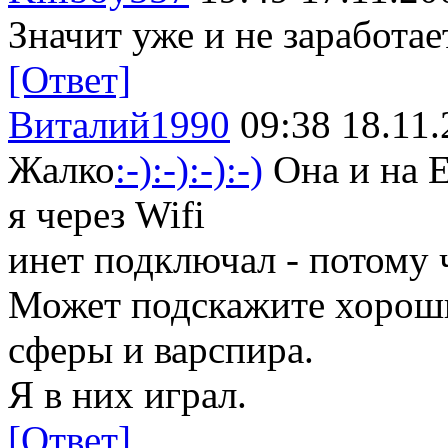
Значит уже и не заработае
[Ответ]
Виталий1990
09:38 18.11.
Жалко
:-)
:-)
:-)
:-)
Она и на Е
я через Wifi
инет подключал - потому 
Может подскажите хорош
сферы и варспира.
Я в них играл.
[Ответ]