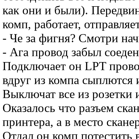
как они и были). Передви
комп, работает, отправляет
- Че за фигня? Смотри нач
- Ага провод забыл соеден
Подключает он LPT провод
вдруг из компа сыплются и
Выключат все из розетки и
Оказалось что разъем скан
принтера, а в место скан
Отдал он комп потестить 