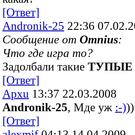
[Ответ]
Andronik-25
22:36 07.02.
Сообщение от
Omnius
:
Что где игра то?
Задолбали такие
ТУПЫЕ
[Ответ]
Apxu
13:37 22.03.2008
Andronik-25
, Мде уж
:-)
))
[Ответ]
alexmif
04:13 14.04.2009