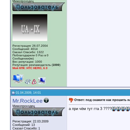
Мимопроходец
Регистрация: 26.07.2004
Сообщений: 4014
Сказал Спасибо: 1322
Поблагодарили 0 Раз в 0
Сообщении(ях)
Вес репутации:
1000
Репутация:
рекламодатель (
1000
)
Мой КПК: HTC HERO, 6.0
01.04.2009, 14:01
Mr.RockLee
Ответ: под скажите как прошить н
Мимопроходец
а при чём тут гта 3 ????
Регистрация: 22.03.2009
Сообщений: 13
Сказал Спасибо: 1