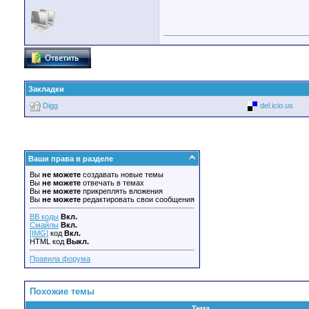
Закладки
Digg
del.icio.us
Ваши права в разделе
Вы
не можете
создавать новые темы
Вы
не можете
отвечать в темах
Вы
не можете
прикреплять вложения
Вы
не можете
редактировать свои сообщения
BB коды
Вкл.
Смайлы
Вкл.
[IMG]
код
Вкл.
HTML код
Выкл.
Правила форума
Похожие темы
Тема