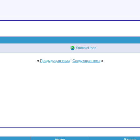
StumbleUpon
«
Предыдущая тема
|
Следующая тема
»
Автор
Раздел