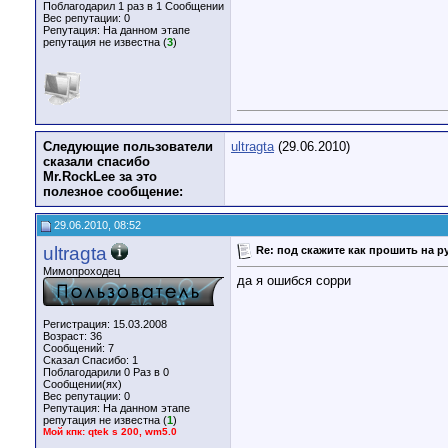
Поблагодарил 1 раз в 1 Сообщении
Вес репутации:
0
Репутация:
На данном этапе
репутация не известна (
3
)
Следующие пользователи
ultragta
(29.06.2010)
сказали спасибо
Mr.RockLee за это
полезное сообщение:
29.06.2010, 08:52
ultragta
Re: под скажите как прошить на р
Мимопроходец
да я ошибся сорри
Регистрация: 15.03.2008
Возраст: 36
Сообщений: 7
Сказал Спасибо: 1
Поблагодарили 0 Раз в 0
Сообщении(ях)
Вес репутации:
0
Репутация:
На данном этапе
репутация не известна (
1
)
Мой кпк: qtek s 200, wm5.0