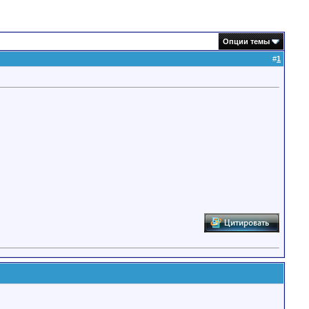
Опции темы
#
1