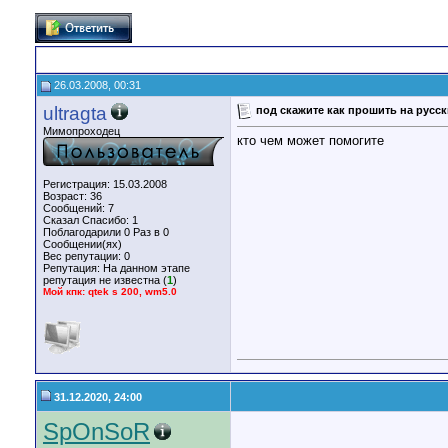
26.03.2008, 00:31
ultragta
под скажите как прошить на русск
Мимопроходец
кто чем может помогите
Регистрация: 15.03.2008
Возраст: 36
Сообщений: 7
Сказал Спасибо: 1
Поблагодарили 0 Раз в 0
Сообщении(ях)
Вес репутации:
0
Репутация:
На данном этапе
репутация не известна (
1
)
Мой кпк: qtek s 200, wm5.0
31.12.2020, 24:00
SpOnSoR