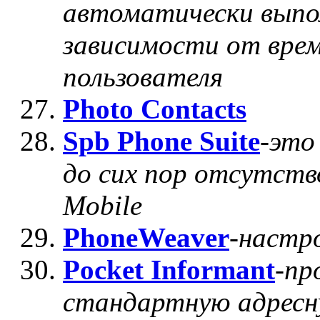
автоматически выпо
зависимости от вре
пользователя
Photo Contacts
Spb Phone Suite
-
это
до сих пор отсутств
Mobile
PhoneWeaver
-
настр
Pocket Informant
-
пр
стандартную адресну