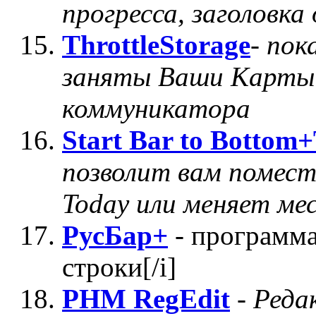
прогресса, заголовка
ThrottleStorage
-
пок
заняты Ваши Карты 
коммуникатора
Start Bar to Bottom
позволит вам помести
Today или меняет мес
РусБар+
- программа
строки[/i]
PHM RegEdit
-
Реда