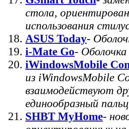
стола, ориентирован
использования стилу
ASUS Today
-
Оболоч
i-Mate Go
-
Оболочка 
iWindowsMobile Com
из iWindowsMobile Co
взаимодействуют дру
единообразный паль
SHBT MyHome
-
нов