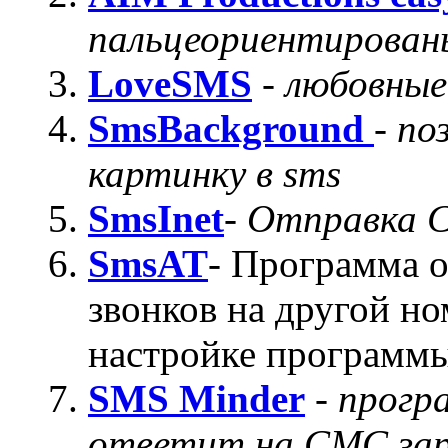
пальцеориентирован
LoveSMS
-
любовные
SmsBackground
-
по
картинку в sms
SmsInet
-
Отправка 
SmsАТ
- Программа 
звонков на другой но
настройке программы
SMS Minder
-
прогр
ответит на СМС зар