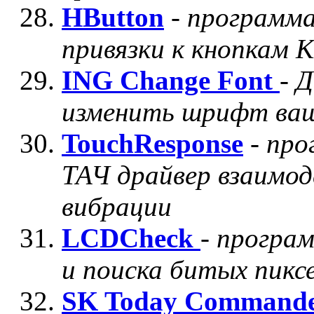
HButton
-
программа
привязки к кнопкам 
ING Change Font
-
Д
изменить шрифт ва
TouchResponse
-
про
ТАЧ драйвер взаимо
вибрации
LCDCheck
-
програм
и поиска битых пикс
SK Today Command