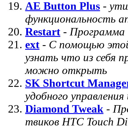
AE Button Plus
-
ути
функциональность а
Restart
-
Программа 
ext
-
С помощью это
узнать что из себя п
можно открыть
SK Shortcut Manage
удобного управлени
Diamond Tweak
-
Пр
твиков HTC Touch D