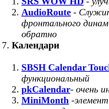
SRS WOW HD
-
улуч
AudioRoute
-
Служит
фронтального динам
обратно
Календари
SBSH Calendar Touc
функциональный
pkCalendar
-
очень и
MiniMonth
-
элемент