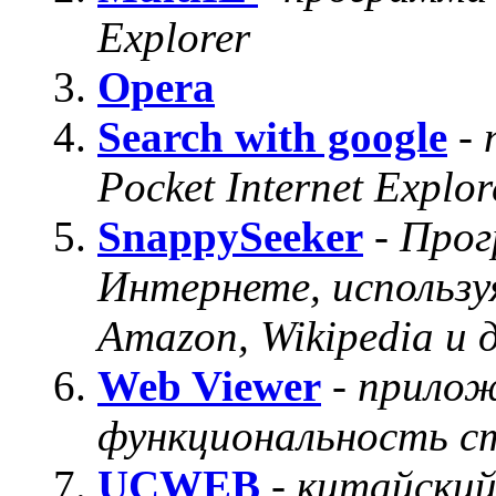
Explorer
Opera
Search with google
-
Pocket Internet Explor
SnappySeeker
-
Прог
Интернете, используя
Amazon, Wikipedia и 
Web Viewer
-
прилож
функциональность ст
UCWEB
-
китайский