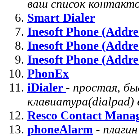
ваш список контакто
Smart Dialer
Inesoft Phone (Addre
Inesoft Phone (Addre
Inesoft Phone (Addre
PhonEx
iDialer
-
простая, бы
клавиатура(dialpad) 
Resco Contact Mana
phoneAlarm
-
плагин