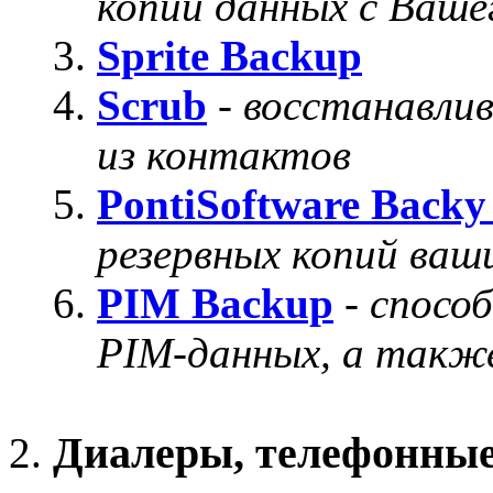
копии данных с Ваш
Sprite Backup
Scrub
-
восстанавли
из контактов
PontiSoftware Back
резервных копий ваш
PIM Backup
-
способ
PIM-данных, а также
Диалеры, телефонные