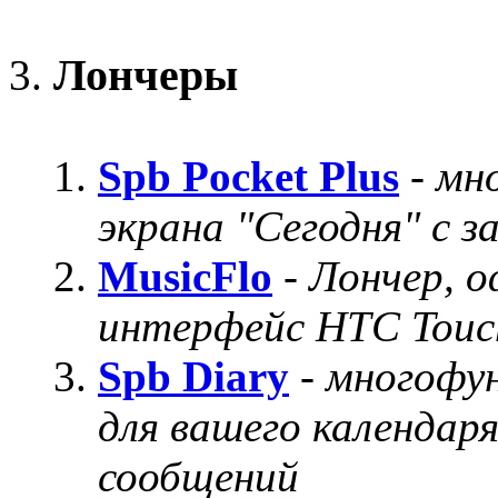
Лончеры
Spb Pocket Plus
-
мн
экрана "Сегодня" с з
MusicFlo
-
Лончер, 
интерфейс HTC Touc
Spb Diary
-
многофун
для вашего календаря
сообщений