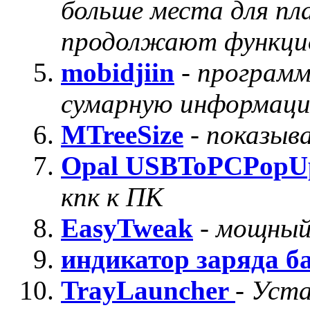
больше места для пл
продолжают функци
mobidjiin
-
программ
сумарную информаци
MTreeSize
-
показыва
Opal USBToPCPopU
кпк к ПК
EasyTweak
-
мощный
индикатор заряда б
TrayLauncher
-
Уста