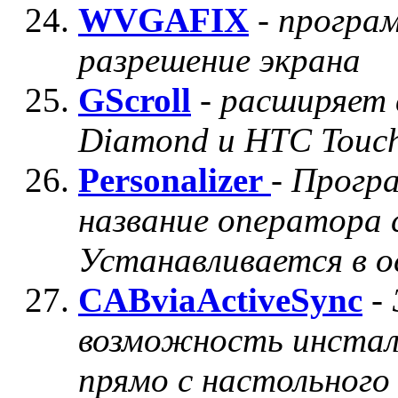
WVGAFIX
-
програм
разрешение экрана
GScroll
-
расширяет
Diamond и HTC Touc
Personalizer
-
Програ
название оператора 
Устанавливается в 
CABviaActiveSync
-
возможность инста
прямо с настольного 