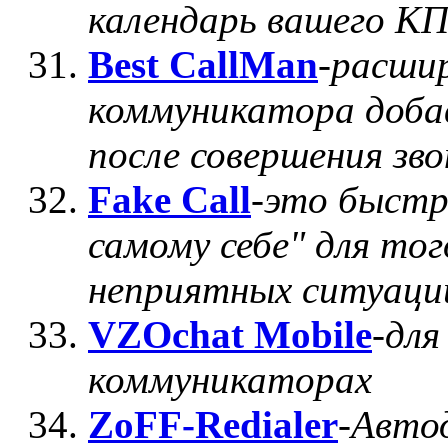
календарь вашего К
Best CallMan
-
расши
коммуникатора добав
после совершения зво
Fake Call
-
это быстр
самому себе" для т
неприятных ситуаци
VZOchat Mobile
-
для
коммуникаторах
ZoFF-Redialer
-
Авто