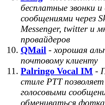
бесплатные звонки 
сообщениями через Sk
Messenger, twitter и
провайдеров
QMail
-
хорошая аль
почтовому клиенту
Palringo Vocal IM
-
стиле PTT позволяе
голосовыми сообщен
обмениваться фотк