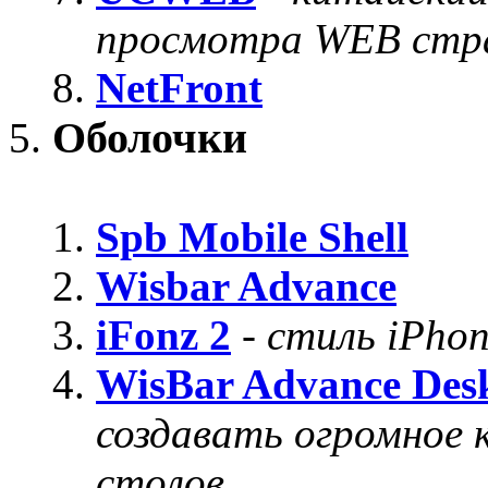
просмотра WEB стра
NetFront
Оболочки
Spb Mobile Shell
Wisbar Advance
iFonz 2
-
стиль iPho
WisBar Advance Des
создавать огромное 
столов