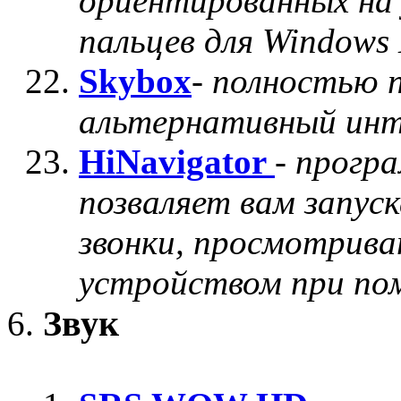
ориентированных на 
пальцев для Windows
Skybox
-
полностью 
альтернативный инт
HiNavigator
-
прогр
позваляет вам запус
звонки, просмотрива
устройством при по
Звук