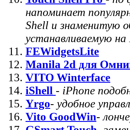
напоминает популяр
Shell и знаменитую о
устанавливаемую на
FEWidgetsLite
Manila 2d для Омни
VITO Winterface
iShell
-
iPhone подоб
Yrgo
-
удобное управ
Vito GoodWin
-
лонч
GSmart Touch
-
заме