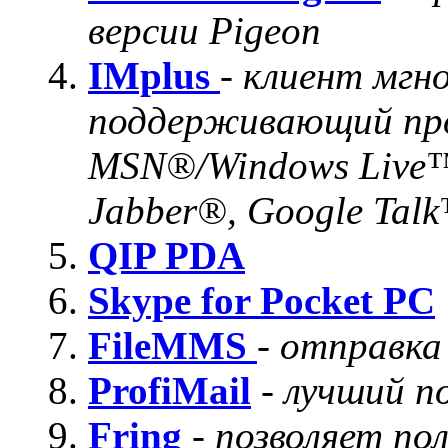
версии Pigeon
IMplus
-
клиент мгн
поддерживающий про
MSN®/Windows Live™
Jabber®, Google Tal
QIP PDA
Skype for Pocket PC
FileMMS
-
отправк
ProfiMail
-
лучший п
Fring
-
позволяет по