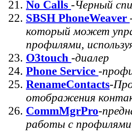
No Calls
-
Черный спи
SBSH PhoneWeaver
который может упр
профилями, использ
O3touch
-
диалер
Phone Service
-
профи
RenameContacts
-
Про
отображения контакт
CommMgrPro
-
предн
работы с профилями 