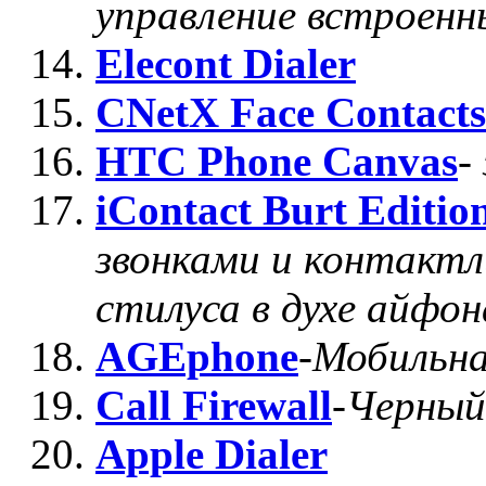
управление встроен
Elecont Dialer
CNetX Face Contacts
HTC Phone Canvas
-
iContact Burt Editio
звонками и контактл
стилуса в духе айфон
AGEphone
-
Мобильна
Call Firewall
-
Черный
Apple Dialer