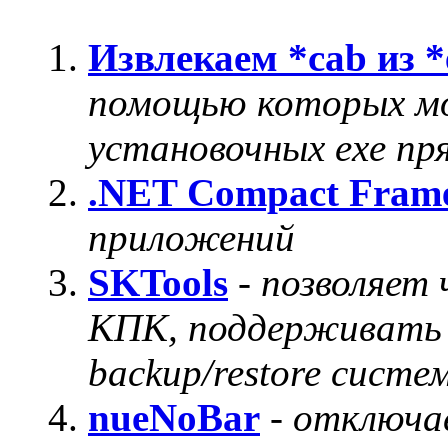
Извлекаем *cab из *
помощью которых мо
установочных exe пр
.NET Compact Fram
приложений
SKTools
-
позволяет
КПК, поддерживать 
backup/restore систе
nueNoBar
-
отключае