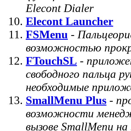
Elecont Dialer
Elecont Launcher
FSMenu
-
Пальцеори
возможностью прок
FTouchSL
-
приложе
свободного пальца р
необходимые прилож
SmallMenu Plus
-
пр
возможности менедже
вызове SmallMenu на 