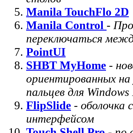
Manila TouchFlo 2D
Manila Control
-
Про
переключаться между
PointUI
SHBT MyHome
-
нов
ориентированных на 
пальцев для Windows
FlipSlide
-
оболочка 
интерфейсом
Touch Shell Pro
-
по 