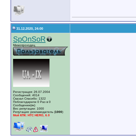
31.12.2020, 24:00
SpOnSoR
Мимопроходец
Регистрация: 26.07.2004
Сообщений: 4014
Сказал Спасибо: 1322
Поблагодарили 0 Раз в 0
Сообщении(ях)
Вес репутации:
1000
Репутация:
рекламодатель (
1000
)
Мой КПК: HTC HERO, 6.0