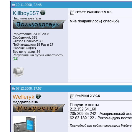
19.11.2008, 22:48
Killboy557
Ответ: ProPilkki 2 V 0.6
Наш пользователь
мне понравилось) спасибо)
Регистрация: 23.10.2008
Сообщений: 315
Сказал Спасибо: 39
Поблагодарили 18 Раз в 17
Сообщении(ях)
Вес репутации:
34
Репутация:
на пути к известности
(
11
)
07.12.2008, 17:57
Welleryk
ProPilkki 2 V 0.6
Модератор КПК
Получите хосты
212.152.54.160
205.209.85.242 - Американский хо
62.63.189.122 - Рекомендую посто
Последний раз редактировалось Welleryk