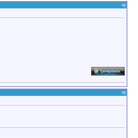
#
2
#
3