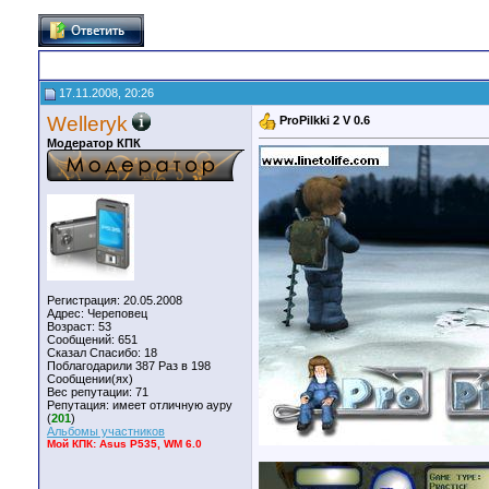
17.11.2008, 20:26
Welleryk
ProPilkki 2 V 0.6
Модератор КПК
Регистрация: 20.05.2008
Адрес: Череповец
Возраст: 53
Сообщений: 651
Сказал Спасибо: 18
Поблагодарили 387 Раз в 198
Сообщении(ях)
Вес репутации:
71
Репутация:
имеет отличную ауру
(
201
)
Альбомы участников
Мой КПК: Asus P535, WM 6.0