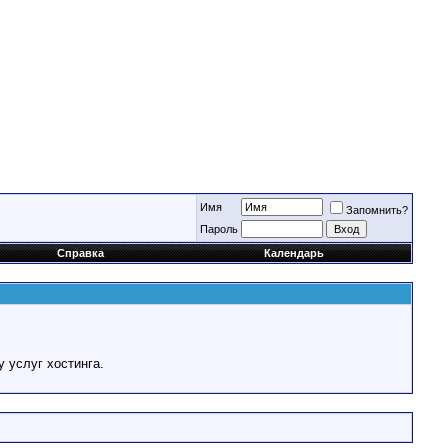
Имя
Запомнить?
Пароль
Справка
Календарь
у услуг хостинга.