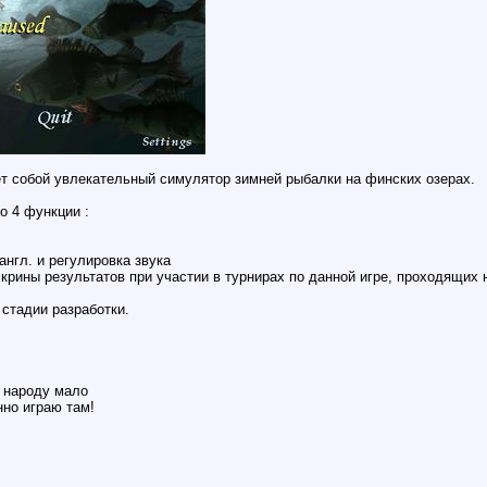
яет собой увлекательный симулятор зимней рыбалки на финских озерах.
о 4 функции :
 англ. и регулировка звука
скрины результатов при участии в турнирах по данной игре, проходящих
стадии разработки.
т народу мало
нно играю там!