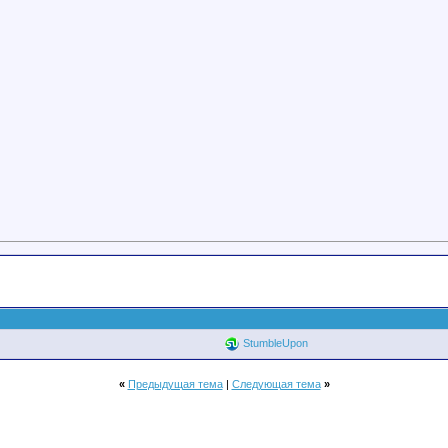
StumbleUpon
«
Предыдущая тема
|
Следующая тема
»