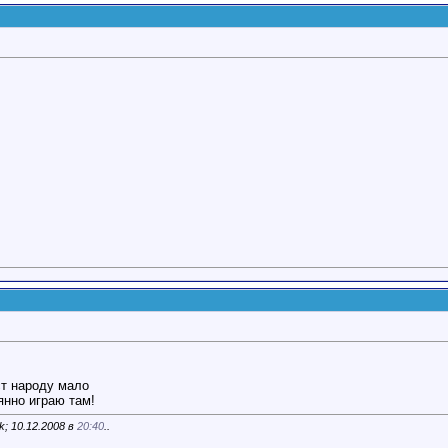
ст народу мало
янно играю там!
; 10.12.2008 в
20:40
..