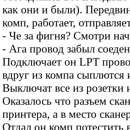
как они и были). Передви
комп, работает, отправляет
- Че за фигня? Смотри нач
- Ага провод забыл соеден
Подключает он LPT провод
вдруг из компа сыплются и
Выключат все из розетки и
Оказалось что разъем скан
принтера, а в место скан
Отдал он комп потестить 