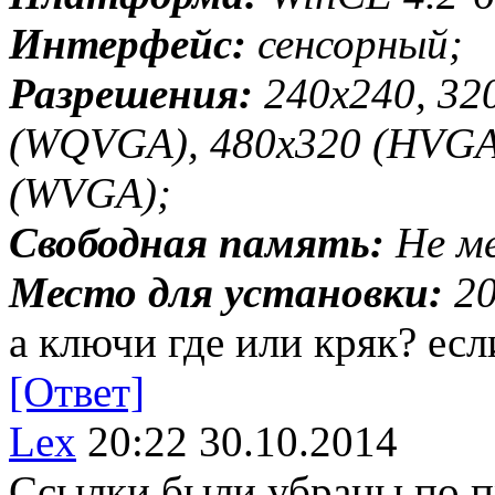
Интерфейс:
сенсорный;
Разрешения:
240x240, 32
(WQVGA), 480x320 (HVGA)
(WVGA);
Свободная память:
Не ме
Место для установки:
20
а ключи где или кряк? ес
[Ответ]
Lex
20:22 30.10.2014
Ссылки были убраны по п