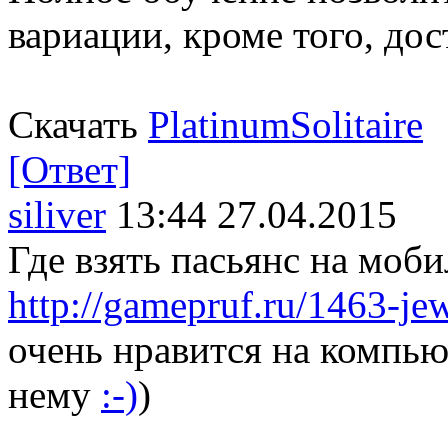
вариации, кроме того, до
Скачать
PlatinumSolitaire
[Ответ]
siliver
13:44 27.04.2015
Где взять пасьянс на моби
http://gamepruf.ru/1463-jew
очень нравится на компьют
нему
:-)
)