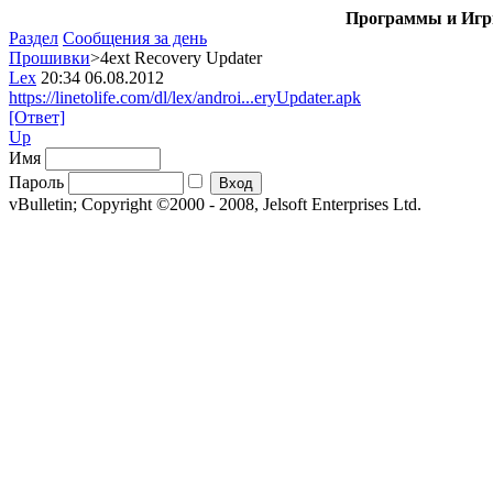
Программы и Игры
Раздел
Сообщения за день
Прошивки
>4ext Recovery Updater
Lex
20:34 06.08.2012
https://linetolife.com/dl/lex/androi...eryUpdater.apk
[Ответ]
Up
Имя
Пароль
vBulletin; Copyright ©2000 - 2008, Jelsoft Enterprises Ltd.