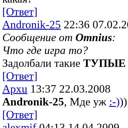
[Ответ]
Andronik-25
22:36 07.02.
Сообщение от
Omnius
:
Что где игра то?
Задолбали такие
ТУПЫЕ
[Ответ]
Apxu
13:37 22.03.2008
Andronik-25
, Мде уж
:-)
))
[Ответ]
alexmif
04:13 14.04.2009