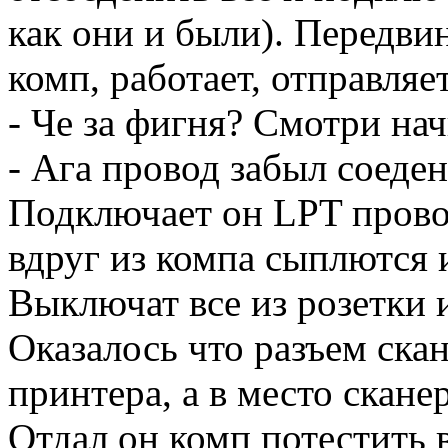
как они и были). Передви
комп, работает, отправляет
- Че за фигня? Смотри нач
- Ага провод забыл соеден
Подключает он LPT провод
вдруг из компа сыплются и
Выключат все из розетки и
Оказалось что разъем скан
принтера, а в место скан
Отдал он комп потестить 