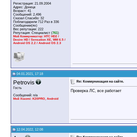
Регистрация: 21.09.2004
Адрес: Донецк
Возраст: 41
Сообщений: 2,496
Сказал Спасибо: 32
Поблагодарили 712 Раз в 336
Сообщении(ях)
Вес репутации:
222
Репутация:
Специалист (
761
)
Мой Коммуникатор: HTC HD2 /
Desire HD / Sensation XE, WM 6.5 /
Android OS 2.2 / Android OS 2.3
04.01.2021, 17:18
Petrovis
Re: Коммуникация на сайте.
Гость
Проверка ЛС, все работает
Сообщений: n/a
Мой Xiaomi: K20PRO, Android
12.04.2022, 12:08
Re: Коммуникация на сайте.