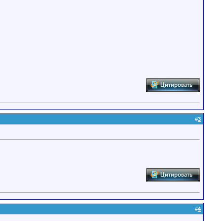
#
3
#
4