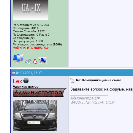
Регистрация: 26.07.2004
Сообщений: 4014
Сказал Спасибо: 1322
Поблагодарили 0 Раз в 0
Сообщении(ях)
Вес репутации:
1000
Репутация:
рекламодатель (
1000
)
Мой КПК: HTC HERO, 6.0
04.01.2021, 16:17
Lex
Re: Коммуникация на сайте.
Администратор
Задавайте вопрос на форуме, навр
__________________
Администрация
WWW.LINETOLIFE.COM