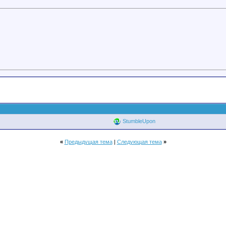
StumbleUpon
«
Предыдущая тема
|
Следующая тема
»