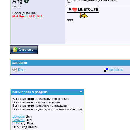
Ang
Гость
Сообщений: n/a
Мой Smart: Mi11, N/A
эхх
Закладки
Digg
del.icio.us
Ваши права в разделе
Вы
не можете
создавать новые темы
Вы
не можете
отвечать в темах
Вы
не можете
прикреплять вложения
Вы
не можете
редактировать свои сообщения
BB коды
Вкл.
Смайлы
Вкл.
[IMG]
код
Вкл.
HTML код
Выкл.