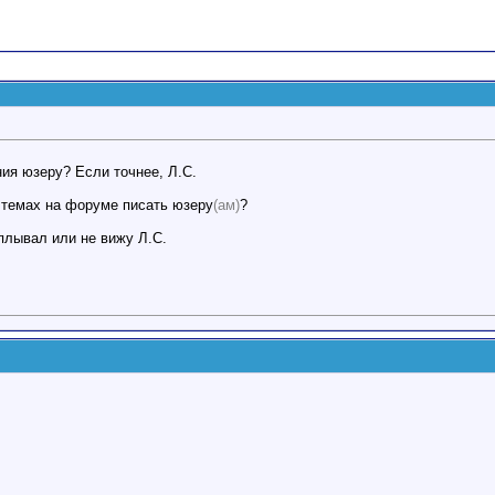
ния юзеру? Если точнее, Л.С.
 темах на форуме писать юзеру
(ам)
?
плывал или не вижу Л.С.