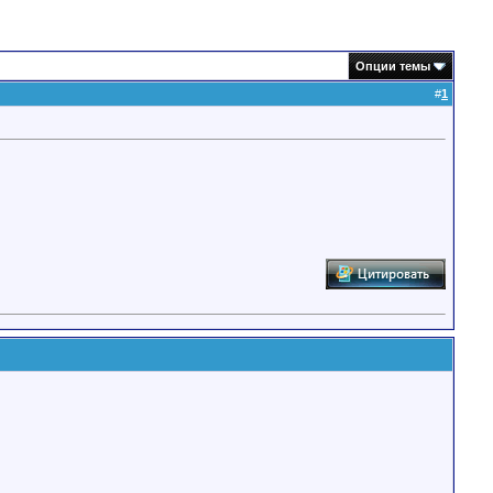
Опции темы
#
1