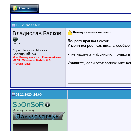
19.12.2020, 05:16
Владислав Басков
Коммуникация на сайте.
Доброго времени суток.
Гость
У меня вопрос: Как писать сообще
Адрес: Россия, Москва
Сообщений: n/a
Я не нашёл эту функцию. Только в
Мой Коммуникатор: Garmin-Asus
——————
M10E, Windows Mobile 6.5
Извините, если этот вопрос уже вс
Professional
31.12.2020, 24:00
SpOnSoR
Мимопроходец