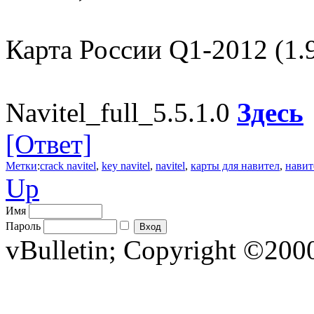
Карта России Q1-2012 (1.
Navitel_full_5.5.1.0
Здесь
[Ответ]
Метки
:
crack navitel
,
key navitel
,
navitel
,
карты для навител
,
навит
Up
Имя
Пароль
vBulletin; Copyright ©2000 