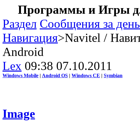
Программы и Игры дл
Раздел
Сообщения за день
Навигация
>Navitel / Нави
Android
Lex
09:38 07.10.2011
Windows Mobile
|
Android OS
|
Windows CE
|
Symbian
Image