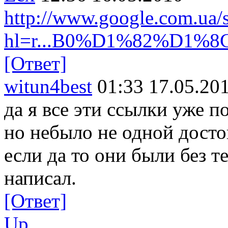
http://www.google.com.ua/
hl=r...B0%D1%82%D1%8
[Ответ]
witun4best
01:33 17.05.20
да я все эти ссылки уже п
но небыло не одной досто
если да то они были без т
написал.
[Ответ]
Up