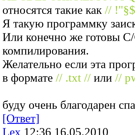
относятся такие как
// !"§
Я такую программку заиск
Или конечно же готовы C/
компилирования.
Желательно если эта про
в формате
// .txt //
или
// p
буду очень благодарен сп
[Ответ]
Lex
12:36 16.05.2010