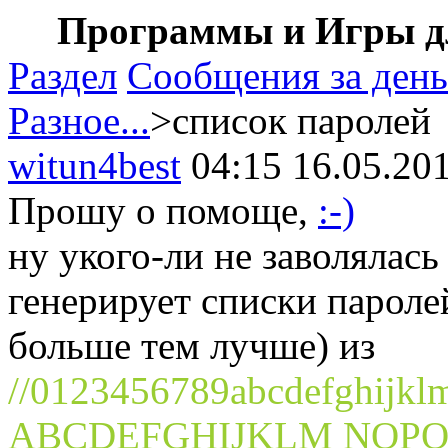
Программы и Игры дл
Раздел
Сообщения за день
Разное...
>список паролей
witun4best
04:15 16.05.20
Прошу о помоще,
:-)
ну укого-ли не заволялас
генерирует списки пароле
больше тем лучше) из
//0123456789abcdefghijkl
ABCDEFGHIJKLM NOPQ