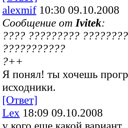
alexmif
10:30 09.10.2008
Сообщение от
Ivitek
:
???? ????????? ???????
???????????
?++
Я понял! ты хочешь прогр
исходники.
[Ответ]
Lex
18:09 09.10.2008
у кого еще какой вариант