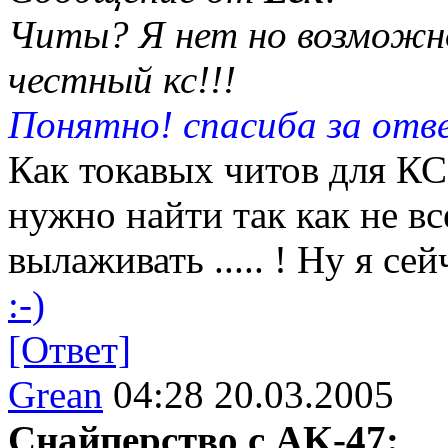
Читы? Я нет но возможно
честный кс!!!
Понятно! спасиба за отв
Как токавых читов для КС 
нужно найти так как не вс
вылаживать ..... ! Ну я с
:-)
[Ответ]
Grean
04:28 20.03.2005
Снайперство с AK-47: