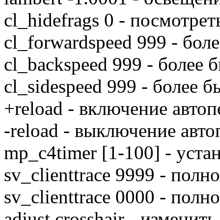
cl_hidefrags 0 - посмотре
cl_forwardspeed 999 - бол
сl_backspeed 999 - более 
сl_sidespeed 999 - более 
+reload - включение авто
-reload - выключение авт
mp_c4timer [1-100] - уст
sv_clienttrace 9999 - полн
sv_clienttrace 0000 - пол
adjust crosshair - изменит