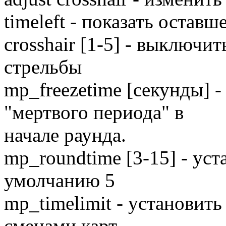
timeleft - показать оставш
crosshair [1-5] - выключи
стрельбы
mp_freezetime [секунды] -
"мертвого периода" в
начале раунда.
mp_roundtime [3-15] - уст
умолчанию 5
mp_timelimit - установит
сменами карт,