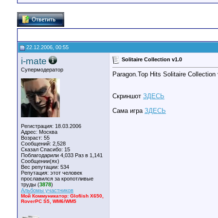
22.12.2006, 00:55
i-mate
Solitaire Collection v1.0
Супермодератор
Paragon.Top Hits Solitaire Collection
Скриншот
ЗДЕСЬ
Сама игра
ЗДЕСЬ
Регистрация: 18.03.2006
Адрес: Москва
Возраст: 55
Сообщений: 2,528
Сказал Спасибо: 15
Поблагодарили 4,033 Раз в 1,141
Сообщении(ях)
Вес репутации:
534
Репутация:
этот человек
прославился за кропотливые
труды (
3878
)
Альбомы участников
Мой Коммуникатор: Glofiish X650,
RoverPC S5, WM6/WM5