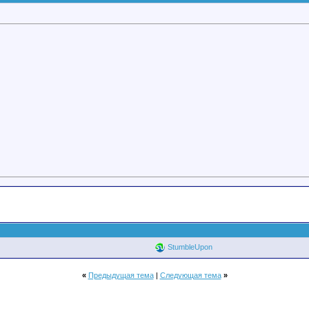
StumbleUpon
«
Предыдущая тема
|
Следующая тема
»