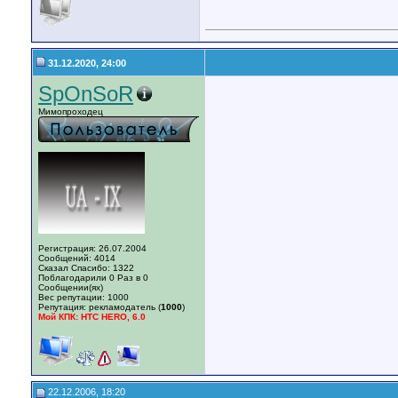
31.12.2020, 24:00
SpOnSoR
Мимопроходец
Регистрация: 26.07.2004
Сообщений: 4014
Сказал Спасибо: 1322
Поблагодарили 0 Раз в 0
Сообщении(ях)
Вес репутации:
1000
Репутация:
рекламодатель (
1000
)
Мой КПК: HTC HERO, 6.0
22.12.2006, 18:20