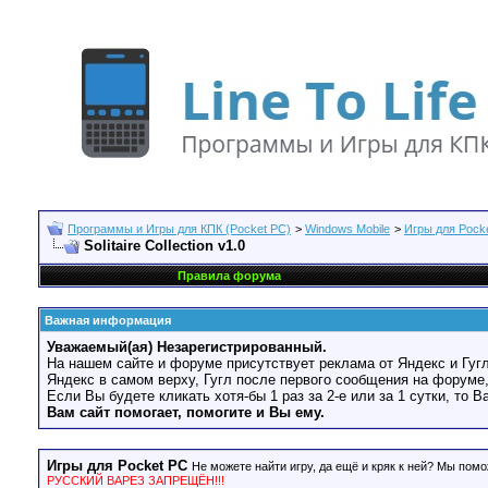
Программы и Игры для КПК (Pocket PC)
>
Windows Mobile
>
Игры для Pock
Solitaire Collection v1.0
Правила форума
Важная информация
Уважаемый(ая) Незарегистрированный.
На нашем сайте и форуме присутствует реклама от Яндекс и Гугл
Яндекс в самом верху, Гугл после первого сообщения на форуме,
Если Вы будете кликать хотя-бы 1 раз за 2-е или за 1 сутки, то 
Вам сайт помогает, помогите и Вы ему.
Игры для Pocket PC
Не можете найти игру, да ещё и кряк к ней? Мы помо
РУССКИЙ ВАРЕЗ ЗАПРЕЩЁН!!!