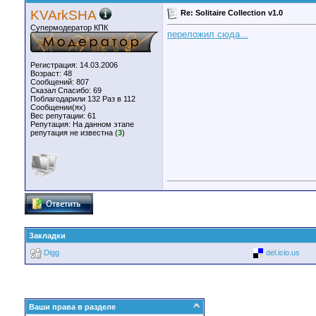
KVArkSHA
Re: Solitaire Collection v1.0
Супермодератор КПК
переложил сюда...
Регистрация: 14.03.2006
Возраст: 48
Сообщений: 807
Сказал Спасибо: 69
Поблагодарили 132 Раз в 112
Сообщении(ях)
Вес репутации:
61
Репутация:
На данном этапе
репутация не известна (
3
)
Закладки
Digg
del.icio.us
Ваши права в разделе