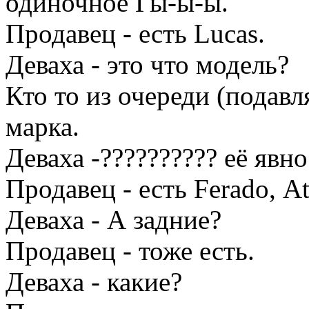
одиночное Гы-ы-ы.
Продавец - есть Luсаs.
Деваха - это что модель?
Кто то из очереди (подавл
марка.
Деваха -?????????? её явно
Продавец - есть Fеrаdо, Аt
Деваха - А задние?
Продавец - тоже есть.
Деваха - какие?