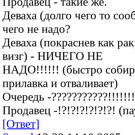
Продавец - такие же.
Деваха (долго чего то соо
чего не надо?
Деваха (покраснев как рак
визг) - НИЧЕГО НЕ
НАДО!!!!!! (быстро соби
прилавка и отваливает)
Очередь -???????????!!!!!!!!!
Продавец -!?!?!?!?!?!?! (п
[Ответ]