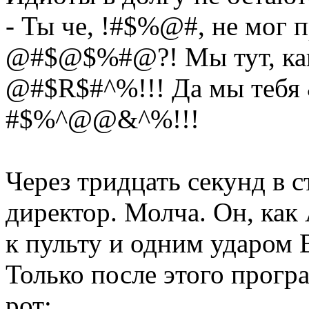
- Ты че, !#$%@#, не мог 
@#$@$%#@?! Мы тут, как
@#$R$#^%!!! Да мы тебя
#$%^@@&^%!!!
Через тридцать секунд в
директор. Молча. Он, как
к пульту и одним уда
Только после этого прогр
рот: