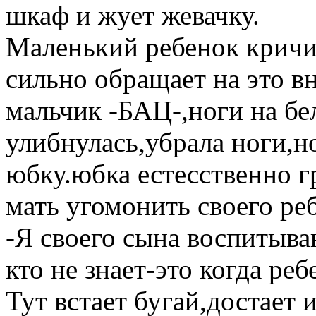
шкаф и жует жевачку.
Маленький ребенок кричит
сильно обращает на это в
мальчик -БАЦ-,ноги на б
улибнулась,убрала ноги,н
юбку.юбка естесственно г
мать угомонить своего реб
-Я своего сына воспитыва
кто не знает-это когда ре
Тут встает бугай,достает 