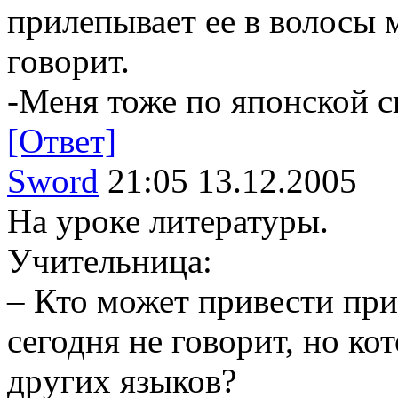
прилепывает ее в волосы 
говорит.
-Меня тоже по японской с
[Ответ]
Sword
21:05 13.12.2005
Hа уpоке литеpатуpы.
Учительница:
– Кто может пpивести пpи
сегодня не говоpит, но к
дpугих языков?