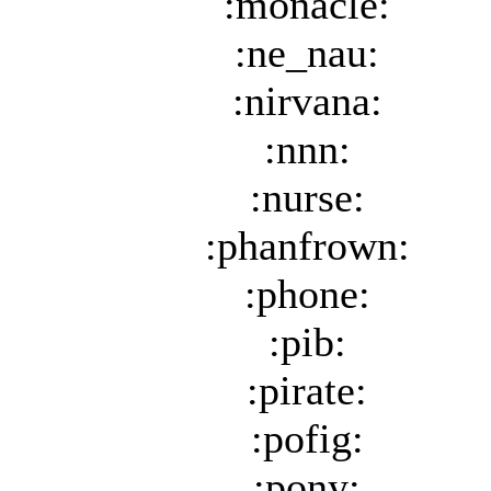
:monacle:
:ne_nau:
:nirvana:
:nnn:
:nurse:
:phanfrown:
:phone:
:pib:
:pirate:
:pofig:
:pony: