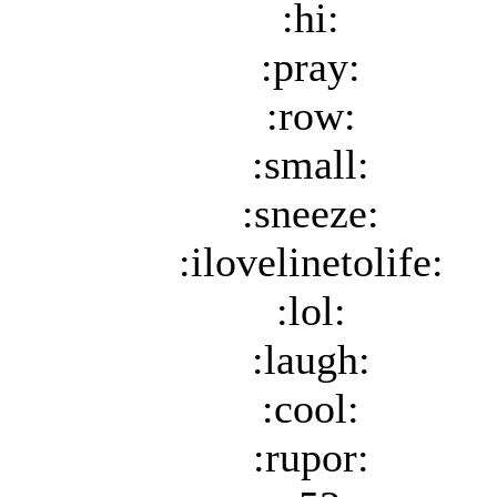
:hi:
:pray:
:row:
:small:
:sneeze:
:ilovelinetolife:
:lol:
:laugh:
:cool:
:rupor: