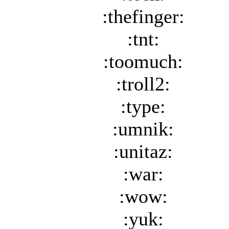
:thefinger:
:tnt:
:toomuch:
:troll2:
:type:
:umnik:
:unitaz:
:war:
:wow:
:yuk: