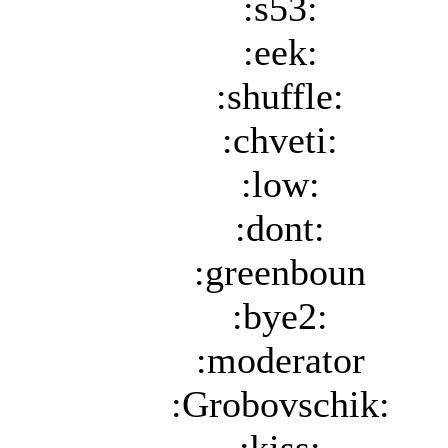
:s53:
:eek:
:shuffle:
:chveti:
:low:
:dont:
:greenboun
:bye2:
:moderator
:Grobovschik: