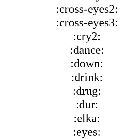
:cross-eyes2:
:cross-eyes3:
:cry2:
:dance:
:down:
:drink:
:drug:
:dur:
:elka:
:eyes: