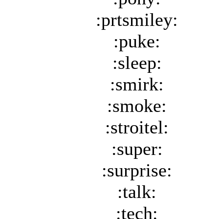
:prtsmiley:
:puke:
:sleep:
:smirk:
:smoke:
:stroitel:
:super:
:surprise:
:talk:
:tech: