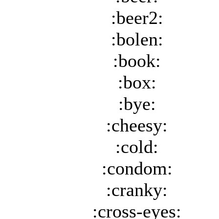
:beer2:
:bolen:
:book:
:box:
:bye:
:cheesy:
:cold:
:condom:
:cranky:
:cross-eyes: