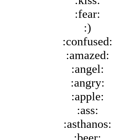
:kiss:
:fear:
:)
:confused:
:amazed:
:angel:
:angry:
:apple:
:ass:
:asthanos:
:beer: