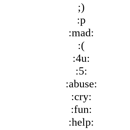
;)
:p
:mad:
:(
:4u:
:5:
:abuse:
:cry:
:fun:
:help: