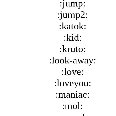
:jump:
:jump2:
:katok:
:kid:
:kruto:
:look-away:
:love:
:loveyou:
:maniac:
:mol: