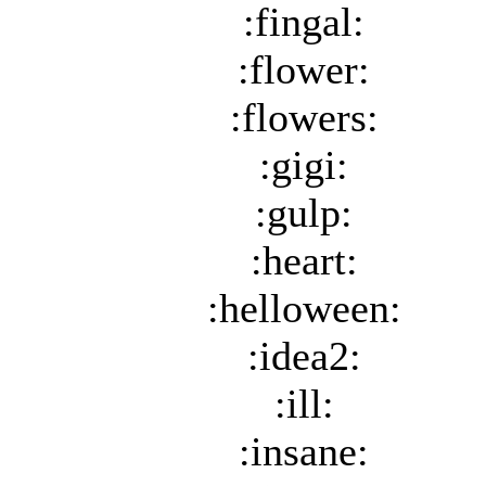
:fingal:
:flower:
:flowers:
:gigi:
:gulp:
:heart:
:helloween:
:idea2:
:ill:
:insane: