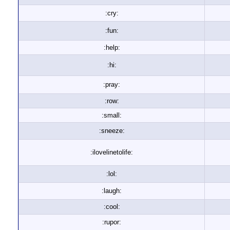
:cry:
:fun:
:help:
:hi:
:pray:
:row:
:small:
:sneeze:
:ilovelinetolife:
:lol:
:laugh:
:cool:
:rupor: