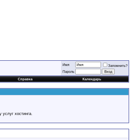
Имя
Запомнить?
Пароль
Справка
Календарь
у услуг хостинга.