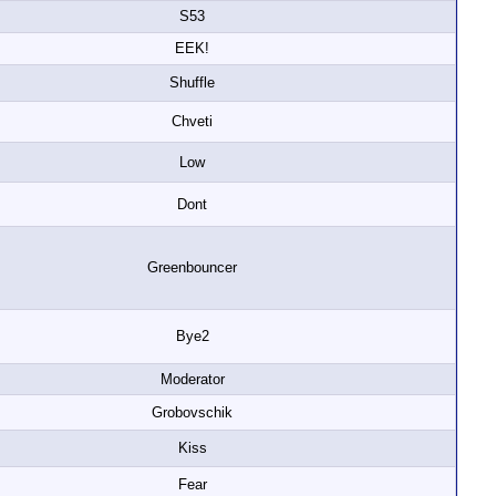
S53
EEK!
Shuffle
Chveti
Low
Dont
Greenbouncer
Bye2
Moderator
Grobovschik
Kiss
Fear