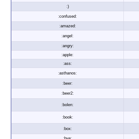
:)
:confused:
:amazed:
:angel:
:angry:
:apple:
:ass:
:asthanos:
:beer:
:beer2:
:bolen:
:book:
:box:
:bye: