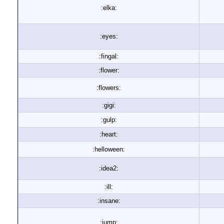
:elka:
:eyes:
:fingal:
:flower:
:flowers:
:gigi:
:gulp:
:heart:
:helloween:
:idea2:
:ill:
:insane:
:jump: