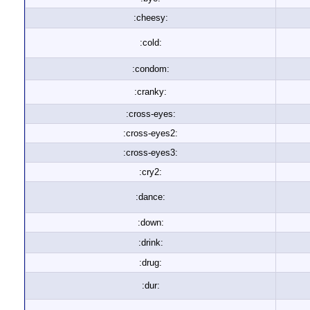
:cheesy:
:cold:
:condom:
:cranky:
:cross-eyes:
:cross-eyes2:
:cross-eyes3:
:cry2:
:dance:
:down:
:drink:
:drug:
:dur: