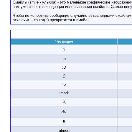
Смайлы (smile - улыбка) - это маленькие графические изображен
вам уже известна концепция использования смайлов. Самые поп
Чтобы не испортить сообщение случайно вставленными смайлами
отключить, то код
;)
превратится в смайл!
Что пишем
:1:
:o
:D
;)
:p
:mad:
:(
:4u:
:5:
:abuse: