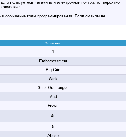
асто пользуетесь чатами или электронной почтой, то, вероятно,
рафические.
е в сообщение коды программирования. Если смайлы не
Значение
1
Embarrassment
Big Grin
Wink
Stick Out Tongue
Mad
Frown
4u
5
Abuse