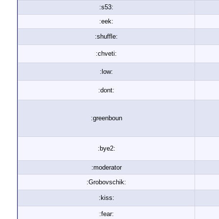
:s53:
:eek:
:shuffle:
:chveti:
:low:
:dont:
:greenboun
:bye2:
:moderator
:Grobovschik:
:kiss:
:fear: