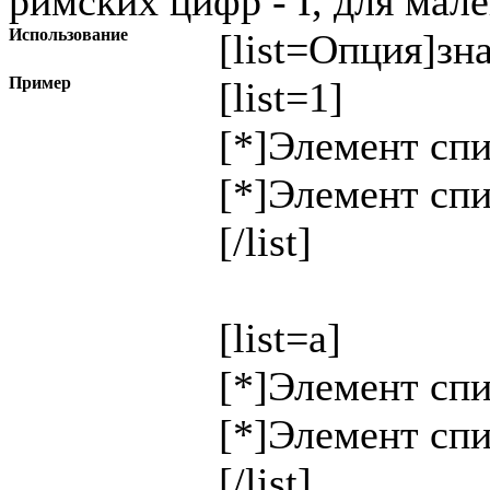
римских цифр - I, для мале
Использование
[list=
Опция
]
зн
Пример
[list=1]
[*]Элемент спи
[*]Элемент спи
[/list]
[list=a]
[*]Элемент спи
[*]Элемент спи
[/list]