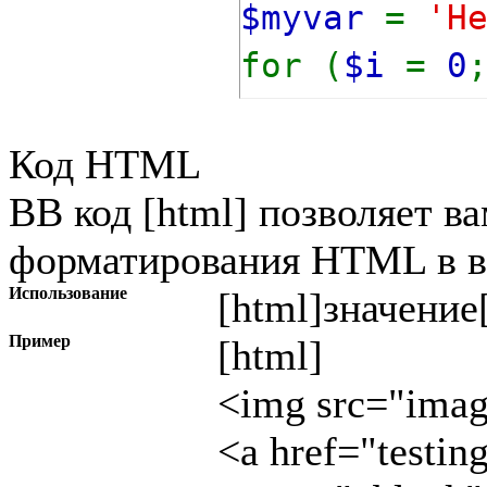
$myvar
=
'H
for (
$i
=
0
{
Код HTML
echo
$m
BB код [html] позволяет в
}
форматирования HTML в в
Использование
[html]
значение
Пример
[html]
<img src="image
<a href="testin