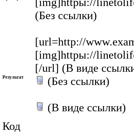
[img]httpы://linetol
(Без ссылки)
[url=http://www.exa
[img]httpы://linetol
[/url] (В виде ссылк
Результат
(Без ссылки)
(В виде ссылки)
Код