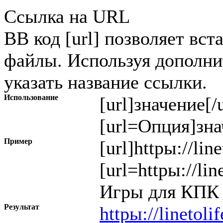
Ссылка на URL
BB код [url] позволяет вст
файлы. Используя дополн
указать название ссылки.
Использование
[url]
значение
[/
[url=
Опция
]
зна
Пример
[url]httpы://lin
[url=httpы://li
Игры для КПК (
Результат
httpы://linetoli