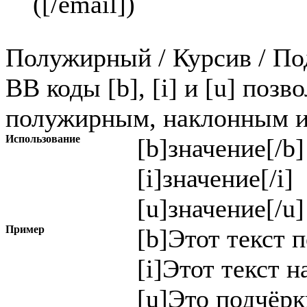
(
[/email]
)
Полужирный / Курсив / П
BB коды [b], [i] и [u] позв
полужирным, наклонным и
Использование
[b]
значение
[/b]
[i]
значение
[/i]
[u]
значение
[/u]
Пример
[b]Этот текст 
[i]Этот текст н
[u]Это подчёрк