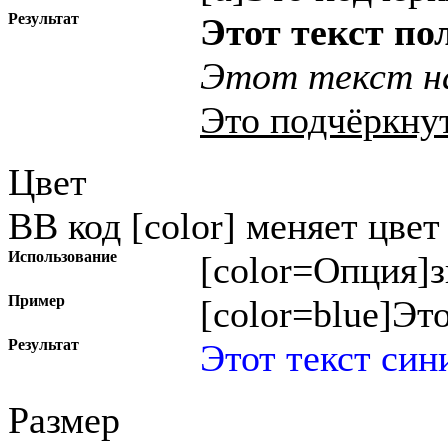
Результат
Этот текст п
Этот текст на
Это подчёркну
Цвет
BB код [color] меняет цвет 
Использование
[color=
Опция
]
з
Пример
[color=blue]Это
Результат
Этот текст син
Размер