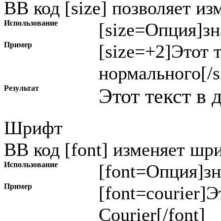
BB код [size] позволяет и
Использование
[size=
Опция
]
зн
Пример
[size=+2]Этот 
нормального[/s
Результат
Этот текст в 
Шрифт
BB код [font] изменяет шр
Использование
[font=
Опция
]
з
Пример
[font=courier]
Courier[/font]