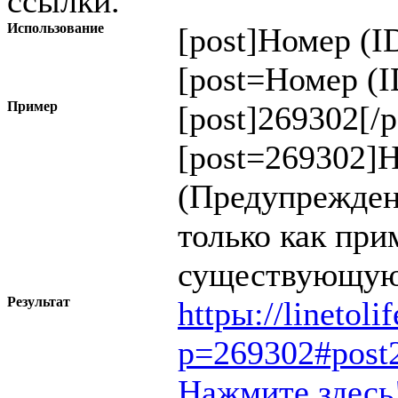
ссылки.
Использование
[post]
Номер (I
[post=
Номер (I
Пример
[post]269302[/p
[post=269302]Н
(Предупрежден
только как при
существующую
Результат
httpы://linetol
p=269302#post
Нажмите здесь