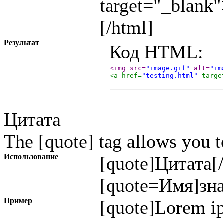
target="_blank
[/html]
Результат
Код HTML:
<img src=
"image.gif"
 alt=
"im
<a href=
"testing.html"
 targe
Цитата
The [quote] tag allows you t
Использование
[quote]
Цитата
[
[quote=
Имя
]
зн
Пример
[quote]Lorem ip