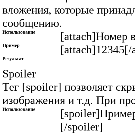
вложения, которые прина
сообщению.
Использование
[attach]
Номер 
Пример
[attach]12345[/
Результат
Spoiler
Тег [spoiler] позволяет ск
изображения и т.д. При пр
Использование
[spoiler]
Пример
[/spoiler]