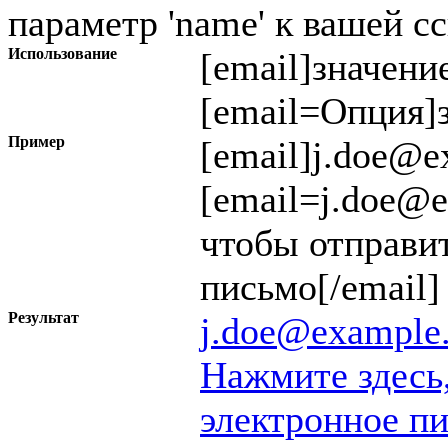
параметр 'name' к вашей с
Использование
[email]
значени
[email=
Опция
]
Пример
[email]j.doe@e
[email=j.doe@
чтобы отправи
письмо[/email]
Результат
j.doe@example
Нажмите здесь
электронное п