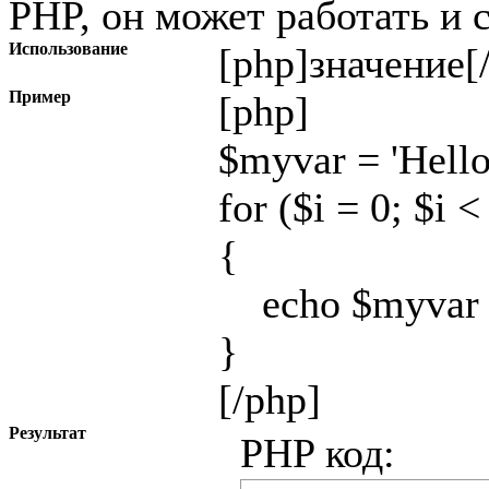
PHP, он может работать и 
Использование
[php]
значение
[
Пример
[php]
$myvar = 'Hello
for ($
i = 0; $i <
{
echo $myvar .
}
[/php]
Результат
PHP код: