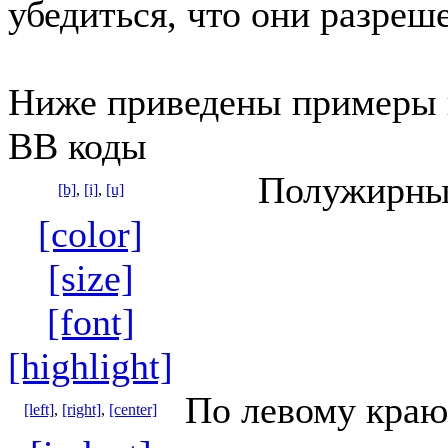
убедиться, что они разреш
Ниже приведены примеры 
BB коды
Полужирный
[b]
,
[i]
,
[u]
[color]
[size]
[font]
[highlight]
По левому краю
[left]
,
[right]
,
[center]