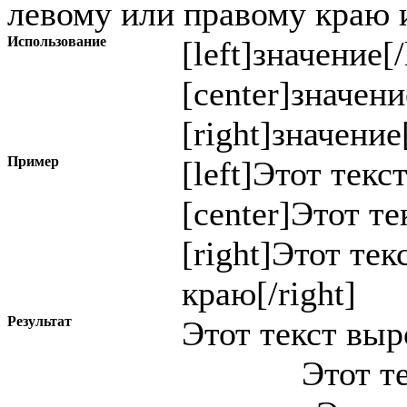
левому или правому краю и
Использование
[left]
значение
[/
[center]
значени
[right]
значение
Пример
[left]Этот текс
[center]Этот те
[right]Этот те
краю[/right]
Результат
Этот текст вы
Этот т