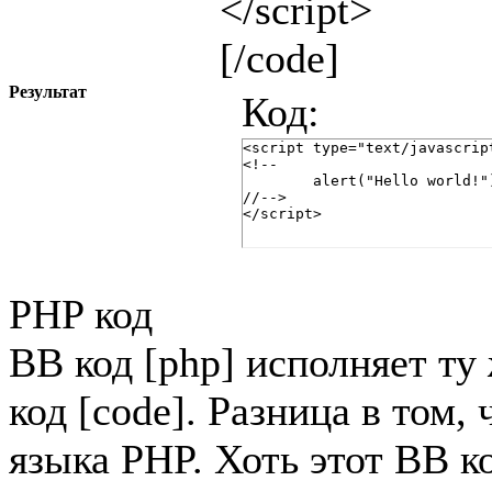
</script>
[/code]
Результат
Код:
<script type="text/javascript
<!--

	alert("Hello world!");

//-->

</script>
PHP код
BB код [php] исполняет т
код [code]. Разница в том,
языка PHP. Хоть этот BB к