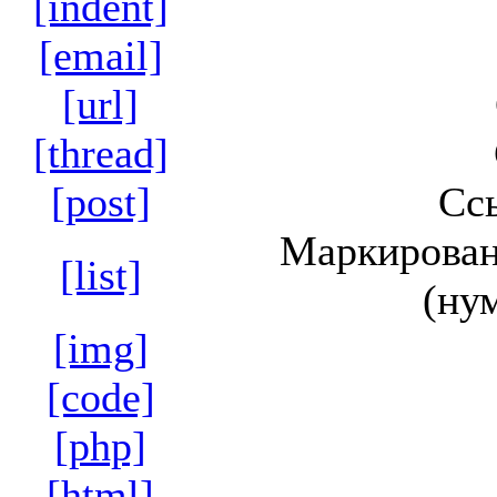
[indent]
[email]
[url]
[thread]
[post]
Сс
Маркирован
[list]
(ну
[img]
[code]
[php]
[html]