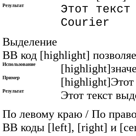
Результат
Этот текст
Courier
Выделение
BB код [highlight] позволя
Использование
[highlight]
знач
Пример
[highlight]Этот
Результат
Этот текст выд
По левому краю / По прав
BB коды [left], [right] и [