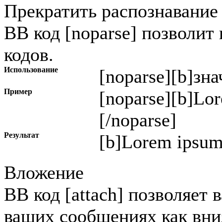
Прекратить распознавание
BB код [noparse] позволит
кодов.
Использование
[noparse]
[b]зна
Пример
[noparse][b]Lor
[/noparse]
Результат
[b]Lorem ipsum 
Вложение
BB код [attach] позволяет
ваших сообщениях как вниз