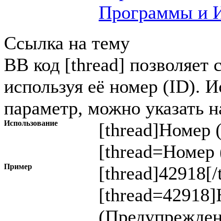
Программы и И
Ссылка на тему
BB код [thread] позволяет 
используя её номер (ID). 
параметр, можно указать н
Использование
[thread]
Номер 
[thread=
Номер 
Пример
[thread]42918[/
[thread=42918]
(Предупрежден