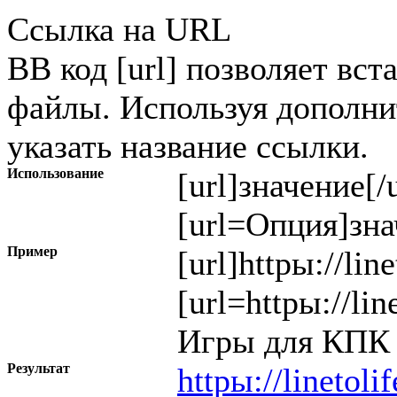
Ссылка на URL
BB код [url] позволяет вст
файлы. Используя дополн
указать название ссылки.
Использование
[url]
значение
[/
[url=
Опция
]
зна
Пример
[url]httpы://lin
[url=httpы://li
Игры для КПК (
Результат
httpы://linetoli