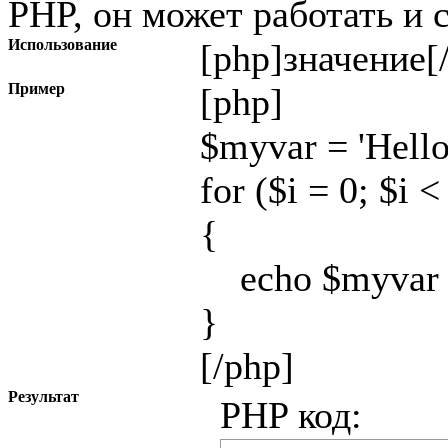
PHP, он может работать и 
Использование
[php]
значение
[
Пример
[php]
$myvar = 'Hello
for ($
i = 0; $i <
{
echo $myvar .
}
[/php]
Результат
PHP код: