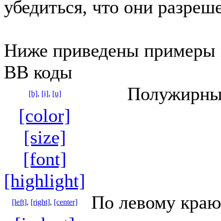
убедиться, что они разреш
Ниже приведены примеры 
BB коды
Полужирный
[b]
,
[i]
,
[u]
[color]
[size]
[font]
[highlight]
По левому краю
[left]
,
[right]
,
[center]