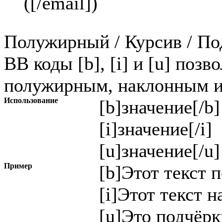
(
[/email]
)
Полужирный / Курсив / П
BB коды [b], [i] и [u] позв
полужирным, наклонным и
Использование
[b]
значение
[/b]
[i]
значение
[/i]
[u]
значение
[/u]
Пример
[b]Этот текст 
[i]Этот текст н
[u]Это подчёрк