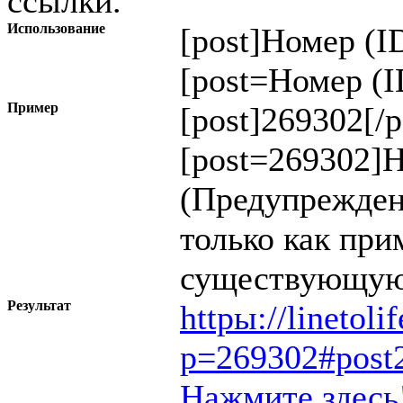
ссылки.
Использование
[post]
Номер (I
[post=
Номер (I
Пример
[post]269302[/p
[post=269302]Н
(Предупрежден
только как при
существующую
Результат
httpы://linetol
p=269302#post
Нажмите здесь