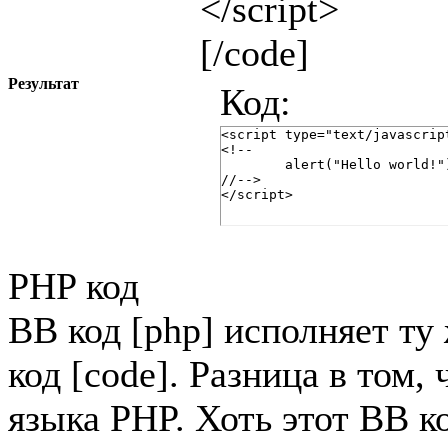
</script>
[/code]
Результат
Код:
<script type="text/javascript
<!--

	alert("Hello world!");

//-->

</script>
PHP код
BB код [php] исполняет т
код [code]. Разница в том,
языка PHP. Хоть этот BB к