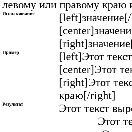
левому или правому краю и
Использование
[left]
значение
[/
[center]
значени
[right]
значение
Пример
[left]Этот текс
[center]Этот те
[right]Этот те
краю[/right]
Результат
Этот текст вы
Этот т