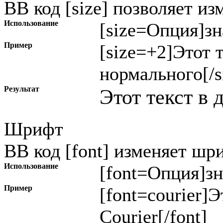
BB код [size] позволяет и
Использование
[size=
Опция
]
зн
Пример
[size=+2]Этот 
нормального[/s
Результат
Этот текст в 
Шрифт
BB код [font] изменяет шр
Использование
[font=
Опция
]
з
Пример
[font=courier]
Courier[/font]