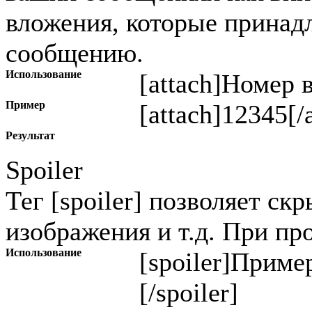
вложения, которые прина
сообщению.
Использование
[attach]
Номер 
Пример
[attach]12345[/
Результат
Spoiler
Тег [spoiler] позволяет ск
изображения и т.д. При пр
Использование
[spoiler]
Пример
[/spoiler]