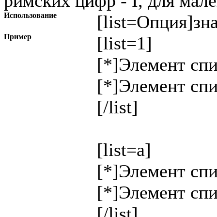
римских цифр - I, для мале
Использование
[list=
Опция
]
зн
Пример
[list=1]
[*]Элемент спи
[*]Элемент спи
[/list]
[list=a]
[*]Элемент спи
[*]Элемент спи
[/list]