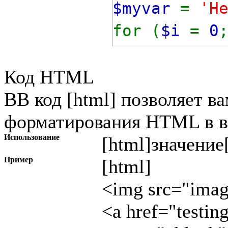
$myvar
=
'H
for (
$i
=
0
{
Код HTML
echo
$m
BB код [html] позволяет в
}
форматирования HTML в в
Использование
[html]
значение
Пример
[html]
<img src="image
<a href="testin