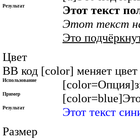
Результат
Этот текст п
Этот текст на
Это подчёркну
Цвет
BB код [color] меняет цвет 
Использование
[color=
Опция
]
з
Пример
[color=blue]Это
Результат
Этот текст син
Размер