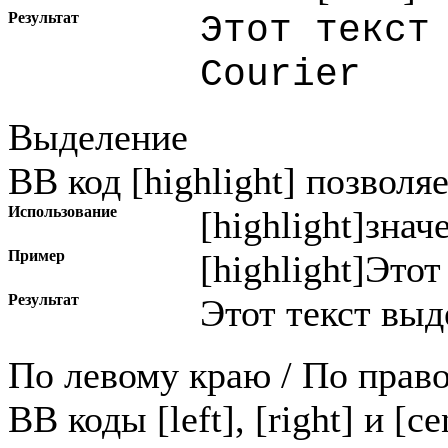
Результат
Этот текст
Courier
Выделение
BB код [highlight] позволя
Использование
[highlight]
знач
Пример
[highlight]Этот
Результат
Этот текст выд
По левому краю / По прав
BB коды [left], [right] и [