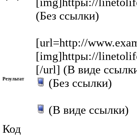
[img]httpы://linetol
(Без ссылки)
[url=http://www.exa
[img]httpы://linetol
[/url] (В виде ссылк
Результат
(Без ссылки)
(В виде ссылки)
Код