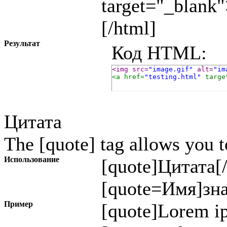
target="_blank
[/html]
Результат
Код HTML:
<img src=
"image.gif"
 alt=
"im
<a href=
"testing.html"
 targe
Цитата
The [quote] tag allows you t
Использование
[quote]
Цитата
[
[quote=
Имя
]
зн
Пример
[quote]Lorem ip