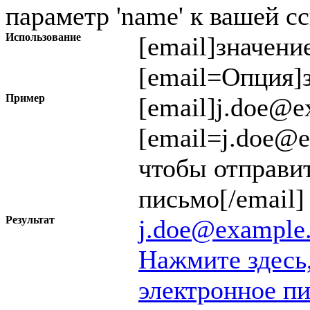
параметр 'name' к вашей с
Использование
[email]
значени
[email=
Опция
]
Пример
[email]j.doe@e
[email=j.doe@
чтобы отправи
письмо[/email]
Результат
j.doe@example
Нажмите здесь
электронное п