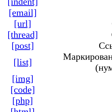
[indent]
[email]
[url]
[thread]
[post]
Сс
Маркирован
[list]
(ну
[img]
[code]
[php]
[html]