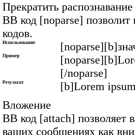
Прекратить распознавание
BB код [noparse] позволит
кодов.
Использование
[noparse]
[b]зна
Пример
[noparse][b]Lor
[/noparse]
Результат
[b]Lorem ipsum 
Вложение
BB код [attach] позволяет
ваших сообщениях как вниз