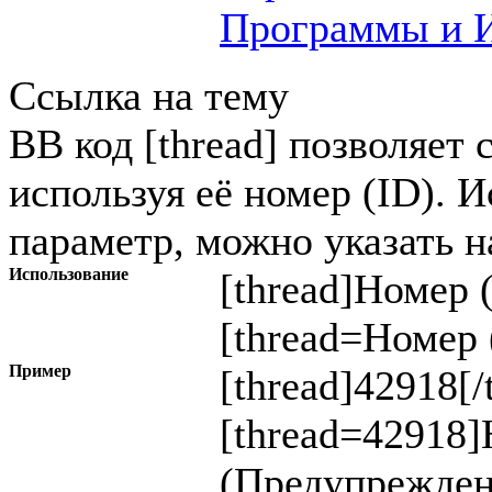
Программы и И
Ссылка на тему
BB код [thread] позволяет 
используя её номер (ID). 
параметр, можно указать н
Использование
[thread]
Номер 
[thread=
Номер 
Пример
[thread]42918[/
[thread=42918]
(Предупрежден