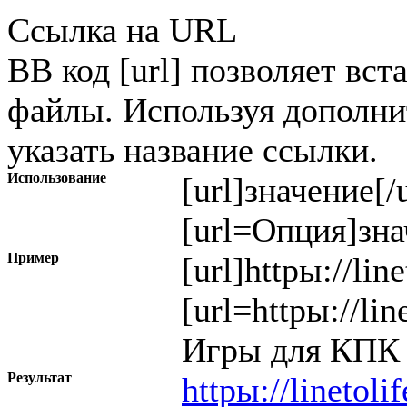
Ссылка на URL
BB код [url] позволяет вст
файлы. Используя дополн
указать название ссылки.
Использование
[url]
значение
[/
[url=
Опция
]
зна
Пример
[url]httpы://lin
[url=httpы://li
Игры для КПК (
Результат
httpы://linetoli