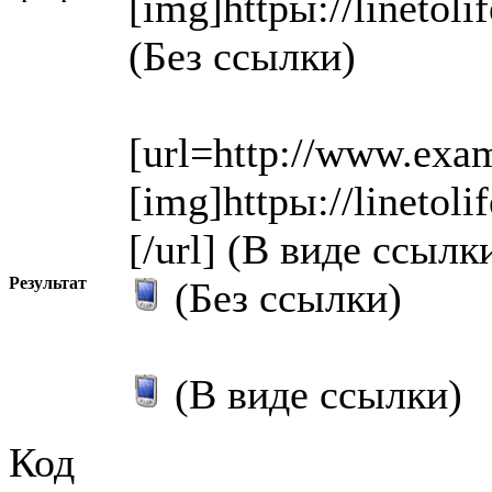
[img]httpы://linetol
(Без ссылки)
[url=http://www.exa
[img]httpы://linetol
[/url] (В виде ссылк
Результат
(Без ссылки)
(В виде ссылки)
Код