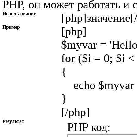
PHP, он может работать и 
Использование
[php]
значение
[
Пример
[php]
$myvar = 'Hello
for ($
i = 0; $i <
{
echo $myvar .
}
[/php]
Результат
PHP код: