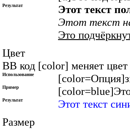
Результат
Этот текст п
Этот текст на
Это подчёркну
Цвет
BB код [color] меняет цвет 
Использование
[color=
Опция
]
з
Пример
[color=blue]Это
Результат
Этот текст син
Размер