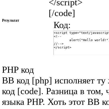
</script>
[/code]
Результат
Код:
<script type="text/javascript
<!--

	alert("Hello world!");

//-->

</script>
PHP код
BB код [php] исполняет т
код [code]. Разница в том,
языка PHP. Хоть этот BB к