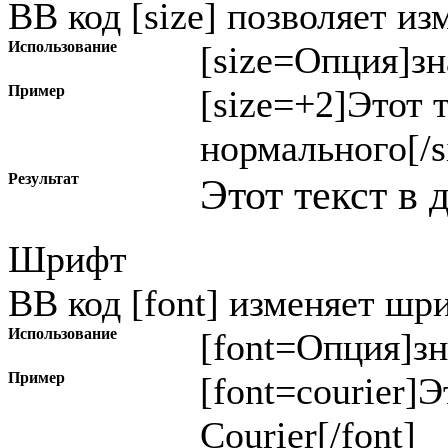
BB код [size] позволяет и
Использование
[size=
Опция
]
зн
Пример
[size=+2]Этот 
нормального[/s
Результат
Этот текст в 
Шрифт
BB код [font] изменяет шр
Использование
[font=
Опция
]
з
Пример
[font=courier]
Courier[/font]