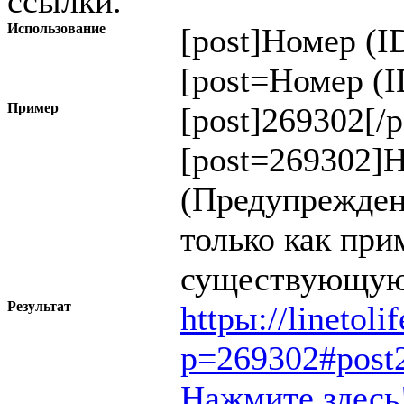
ссылки.
Использование
[post]
Номер (I
[post=
Номер (I
Пример
[post]269302[/p
[post=269302]Н
(Предупрежден
только как при
существующую
Результат
httpы://linetol
p=269302#post
Нажмите здесь