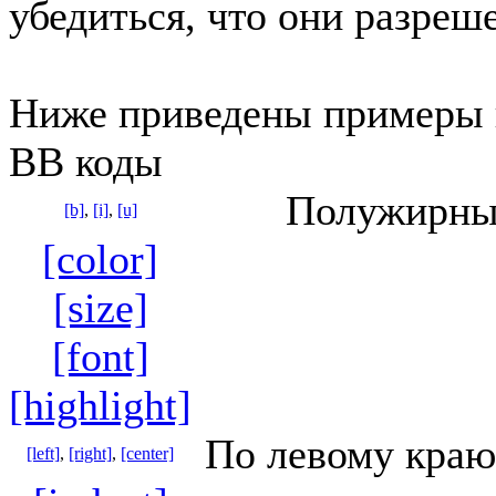
убедиться, что они разреш
Ниже приведены примеры 
BB коды
Полужирный
[b]
,
[i]
,
[u]
[color]
[size]
[font]
[highlight]
По левому краю
[left]
,
[right]
,
[center]