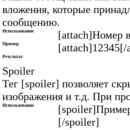
вложения, которые прина
сообщению.
Использование
[attach]
Номер 
Пример
[attach]12345[/
Результат
Spoiler
Тег [spoiler] позволяет ск
изображения и т.д. При пр
Использование
[spoiler]
Пример
[/spoiler]