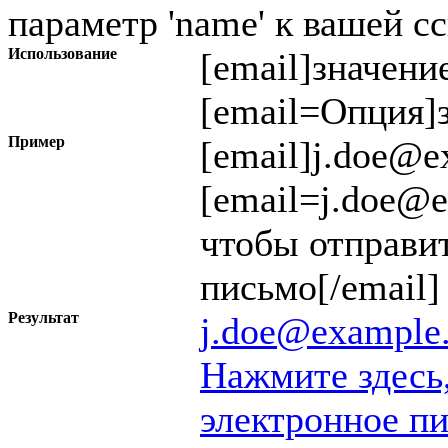
параметр 'name' к вашей с
Использование
[email]
значени
[email=
Опция
]
Пример
[email]j.doe@e
[email=j.doe@
чтобы отправи
письмо[/email]
Результат
j.doe@example
Нажмите здесь
электронное п