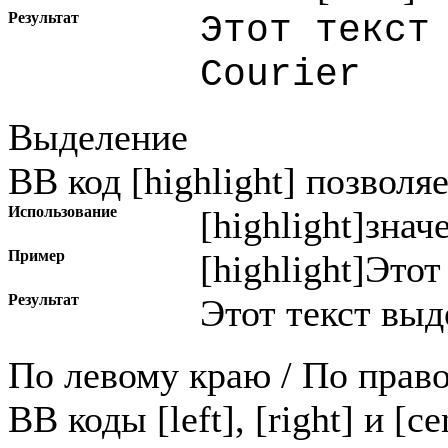
Результат
Этот текст
Courier
Выделение
BB код [highlight] позволя
Использование
[highlight]
знач
Пример
[highlight]Этот
Результат
Этот текст выд
По левому краю / По прав
BB коды [left], [right] и [