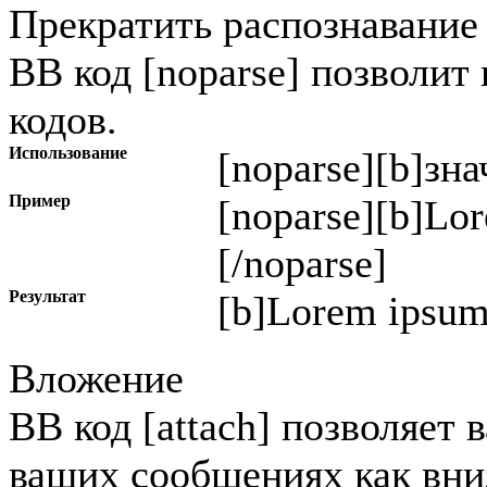
Прекратить распознавание
BB код [noparse] позволит
кодов.
Использование
[noparse]
[b]зна
Пример
[noparse][b]Lor
[/noparse]
Результат
[b]Lorem ipsum 
Вложение
BB код [attach] позволяет
ваших сообщениях как вниз