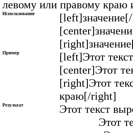
левому или правому краю и
Использование
[left]
значение
[/
[center]
значени
[right]
значение
Пример
[left]Этот текс
[center]Этот те
[right]Этот те
краю[/right]
Результат
Этот текст вы
Этот т