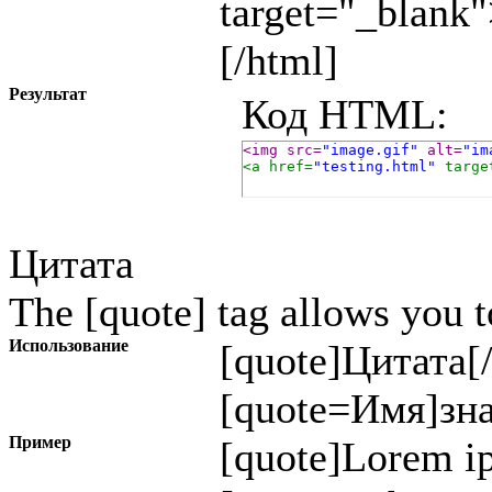
target="_blank
[/html]
Результат
Код HTML:
<img src=
"image.gif"
 alt=
"im
<a href=
"testing.html"
 targe
Цитата
The [quote] tag allows you t
Использование
[quote]
Цитата
[
[quote=
Имя
]
зн
Пример
[quote]Lorem ip