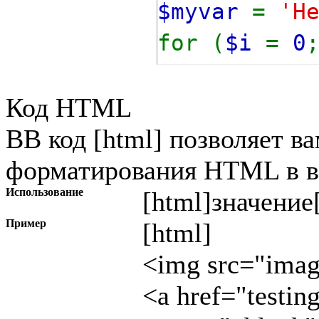
$myvar
=
'H
for (
$i
=
0
{
Код HTML
echo
$m
BB код [html] позволяет в
}
форматирования HTML в в
Использование
[html]
значение
Пример
[html]
<img src="image
<a href="testin