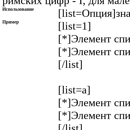
римских цифр - I, для мале
Использование
[list=
Опция
]
зн
Пример
[list=1]
[*]Элемент спи
[*]Элемент спи
[/list]
[list=a]
[*]Элемент спи
[*]Элемент спи
[/list]