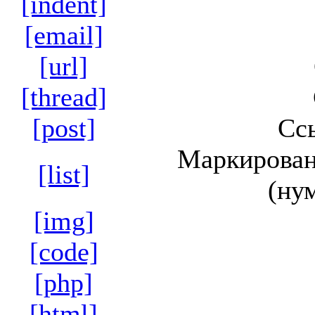
[indent]
[email]
[url]
[thread]
[post]
Сс
Маркирован
[list]
(ну
[img]
[code]
[php]
[html]