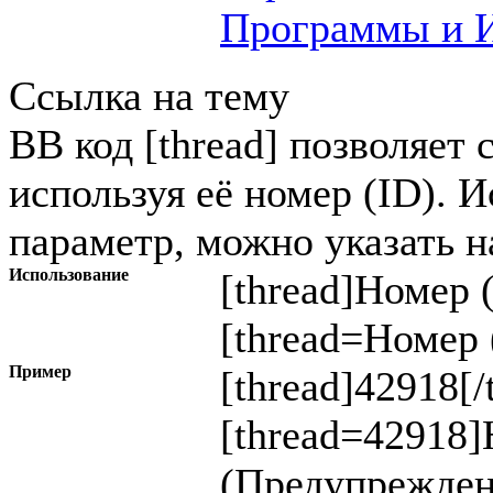
Программы и И
Ссылка на тему
BB код [thread] позволяет 
используя её номер (ID). 
параметр, можно указать н
Использование
[thread]
Номер 
[thread=
Номер 
Пример
[thread]42918[/
[thread=42918]
(Предупрежден