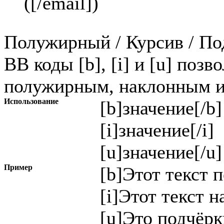
(
[/email]
)
Полужирный / Курсив / П
BB коды [b], [i] и [u] позв
полужирным, наклонным и
Использование
[b]
значение
[/b]
[i]
значение
[/i]
[u]
значение
[/u]
Пример
[b]Этот текст 
[i]Этот текст н
[u]Это подчёрк