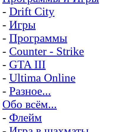
-
Drift City
-
Игры
-
Программы
-
Counter - Strike
-
GTA III
-
Ultima Online
-
Разное...
Обо всём...
-
Флейм
-
Игра в шахматы