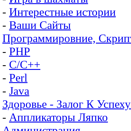
-
Интерестные истории
-
Ваши Сайты
Программировние, Скрип
-
PHP
-
C/C++
-
Perl
-
Java
Здоровье - Залог К Успеху
-
Аппликаторы Ляпко
Администрация