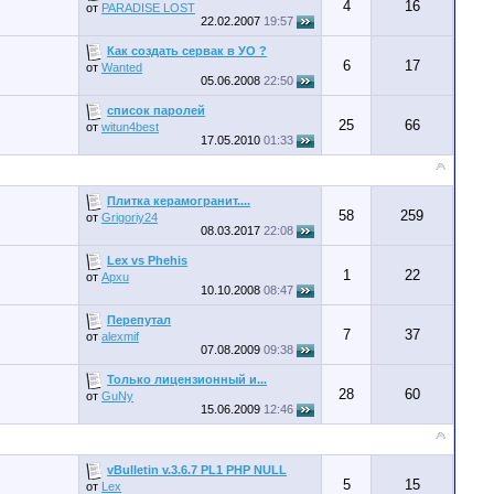
4
16
от
PARADISE LOST
22.02.2007
19:57
Как создать сервак в УО ?
6
17
от
Wanted
05.06.2008
22:50
список паролей
25
66
от
witun4best
17.05.2010
01:33
Плитка керамогранит....
58
259
от
Grigoriy24
08.03.2017
22:08
Lex vs Phehis
1
22
от
Apxu
10.10.2008
08:47
Перепутал
7
37
от
alexmif
07.08.2009
09:38
Только лицензионный и...
28
60
от
GuNy
15.06.2009
12:46
vBulletin v.3.6.7 PL1 PHP NULL
5
15
от
Lex