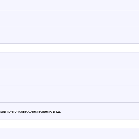
.
ии по его усовершенствованию и т.д.