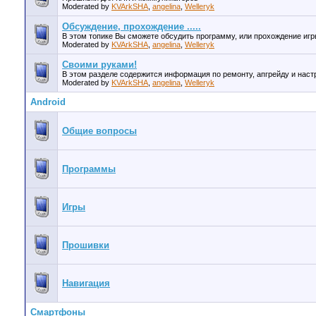
Moderated by
KVArkSHA
,
angelina
,
Welleryk
Обсуждение, прохождение .....
В этом топике Вы сможете обсудить программу, или прохождение игры
Moderated by
KVArkSHA
,
angelina
,
Welleryk
Своими руками!
В этом разделе содержится информация по ремонту, апгрейду и нас
Moderated by
KVArkSHA
,
angelina
,
Welleryk
Android
Общие вопросы
Программы
Игры
Прошивки
Навигация
Смартфоны