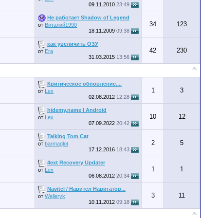
09.11.2010
23:49
Не работает Shadow of Legend
34
123
от
Виталий1990
18.11.2009
09:38
как увеличить ОЗУ
42
230
от
Era
31.03.2015
13:56
Критическое обновление....
1
3
от
Lex
02.08.2012
12:28
hidemy.name | Android
10
12
от
Lex
07.09.2022
20:42
Talking Tom Cat
2
5
от
barmaglot
17.12.2016
18:43
4ext Recovery Updater
1
1
от
Lex
06.08.2012
20:34
Navitel / Навител Навигатор...
3
11
от
Welleryk
10.11.2012
09:18