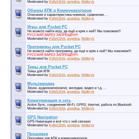
Moderated by
KVArkSHA
,
angelina
,
Welleryk
Обзоры КПК и Коммуникаторов
Описание и характеристика новинок, сравнение....
Moderated by
KVArkSHA
,
angelina
,
Welleryk
Игры для Pocket PC
Не можете найти игру, да ещё и кряк к ней? Мы поможем!!!
РУССКИЙ ВАРЕЗ ЗАПРЕЩЁН!!!
Moderated by
KVArkSHA
,
angelina
,
Welleryk
Программы для Pocket PC
Не можете найти программу, да ещё и кряк к ней? Мы поможем!!!
РУССКИЙ ВАРЕЗ ЗАПРЕЩЁН!!!
Moderated by
KVArkSHA
,
angelina
,
Welleryk
Темы для Pocket PC
Темы для КПК
Moderated by
KVArkSHA
,
angelina
,
Welleryk
Мультимедиа
Звуки, аудиокниги(книги), мелодии, видео и т.д. ...
Moderated by
KVArkSHA
,
angelina
,
Welleryk
Коммуникация и сеть
Active Sync, соединения Wi-Fi, GPRS, Internet, работа по Bluetooth
Moderated by
KVArkSHA
,
angelina
,
Welleryk
GPS Navigation
GPS Навигация и всё что с ней связано
Moderated by
KVArkSHA
,
angelina
,
Welleryk
Прошивки
Прошивки для КПК и коммуникаторов