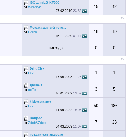
ISQ для LG KF300
15
42
от
Welleryk
27.02.2010
23:32
Музыка для лёгкого...
18
19
от
Ferna
15.11.2020
01:14
никогда
0
0
Drift City
1
1
от
Lex
17.05.2008
17:23
Дюна-3
3
5
от
coffin
16.01.2009
13:59
hidemy.name
59
186
от
Lex
11.09.2022
19:08
Вапрос
7
23
от
Zdob&Zdub
04.03.2009
11:07
коды к сан-андреас