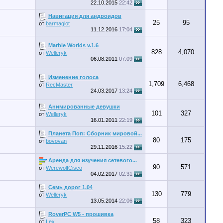
22.10.2015
22:42
Навигация для андроидов
25
95
от
barmaglot
11.12.2016
17:04
Мarble Worlds v.1.6
828
4,070
от
Welleryk
06.08.2011
07:09
Изменение голоса
1,709
6,468
от
RecMaster
24.03.2017
13:24
Анимированные девушки
101
327
от
Welleryk
16.01.2011
22:19
Планета Поп: Сборник мировой...
80
175
от
bovovan
29.11.2016
15:22
Аренда для изучения сетевого...
90
571
от
WerewolfCisco
04.02.2017
02:31
Семь дорог 1.04
130
779
от
Welleryk
13.05.2014
22:06
RoverPC W5 - прошивка
58
323
от
Lex