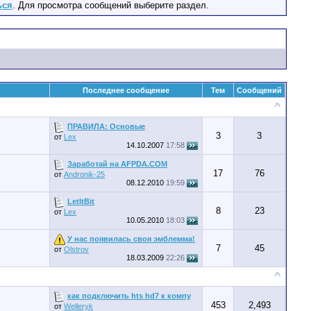
ься
. Для просмотра сообщений выберите раздел.
Последнее сообщение
Тем
Сообщений
ПРАВИЛА: Основые
3
3
от
Lex
14.10.2007
17:58
Заработай на AFPDA.COM
17
76
от
Andronik-25
08.12.2010
19:59
LetItBit
8
23
от
Lex
10.05.2010
18:03
У нас появилась своя эмблемма!
7
45
от
Olstrov
18.03.2009
22:26
как подключить hts hd7 к компу
453
2,493
от
Welleryk