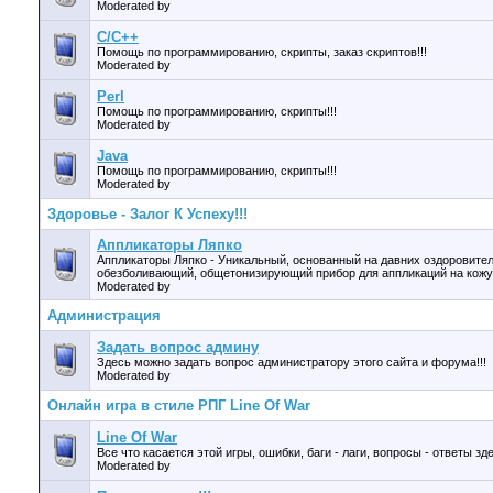
Moderated by
C/C++
Помощь по программированию, скрипты, заказ скриптов!!!
Moderated by
Perl
Помощь по программированию, скрипты!!!
Moderated by
Java
Помощь по программированию, скрипты!!!
Moderated by
Здоровье - Залог К Успеху!!!
Аппликаторы Ляпко
Аппликаторы Ляпко - Уникальный, основанный на давних оздоровите
обезболивающий, общетонизирующий прибор для аппликаций на кожу
Moderated by
Администрация
Задать вопрос админу
Здесь можно задать вопрос администратору этого сайта и форума!!!
Moderated by
Онлайн игра в стиле РПГ Line Of War
Line Of War
Все что касается этой игры, ошибки, баги - лаги, вопросы - ответы зд
Moderated by