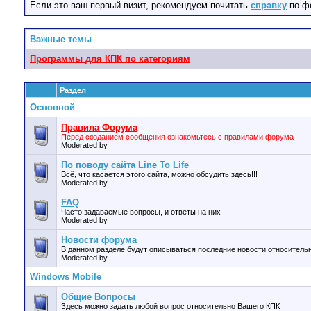
Если это ваш первый визит, рекомендуем почитать
справку
по ф
Важные темы
Программы для КПК по категориям
Раздел
Основной
Правила Форума
Перед созданием сообщения ознакомьтесь с правилами форума
Moderated by
По поводу сайта Line To Life
Всё, что касается этого сайта, можно обсудить здесь!!!
Moderated by
FAQ
Часто задаваемые вопросы, и ответы на них
Moderated by
Новости форума
В данном разделе будут описываться последние новости относител
Moderated by
Windows Mobile
Общие Вопросы
Здесь можно задать любой вопрос относительно Вашего КПК