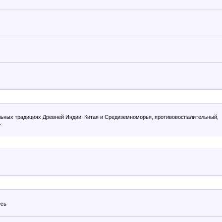
льных традициях Древней Индии, Китая и Средиземноморья, противовоспалительный,
.
есь