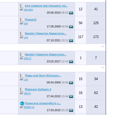
под скажите как прошить на...
12
41
от
ultragta
29.06.2010
08:52
PopperZ
56
125
от
lohi
17.09.2009
00:56
Navitel / Навител Навигатор...
117
172
от
Lex
07.10.2011
10:11
Navitel / Навител Навигатор...
1
7
от
lolik22
23.02.2017
12:41
Темы для Sony Ericsson...
15
34
от
Lex
09.04.2009
19:46
Platinum Solitaire 2
16
62
от
siliver
27.04.2015
13:44
Помогите пожалуйсто с...
13
42
от
Welleryk
17.03.2010
20:23