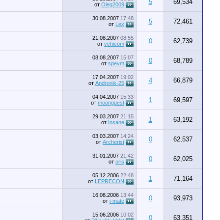
5
69,534
от
Oleg2009
30.08.2007
17:48
5
72,461
от
Lex
21.08.2007
08:55
0
62,739
от
vehicom
08.08.2007
15:07
0
68,789
от
speym
17.04.2007
19:02
4
66,879
от
Andronik-25
04.04.2007
15:33
1
69,597
от
moonguest
29.03.2007
21:15
1
63,192
от
Insane
03.03.2007
14:24
0
62,537
от
Archerist
31.01.2007
21:42
0
62,025
от
oris
05.12.2006
22:48
1
71,164
от
LEPRECON
16.08.2006
13:44
0
93,973
от
i-mate
15.06.2006
10:02
0
63,351