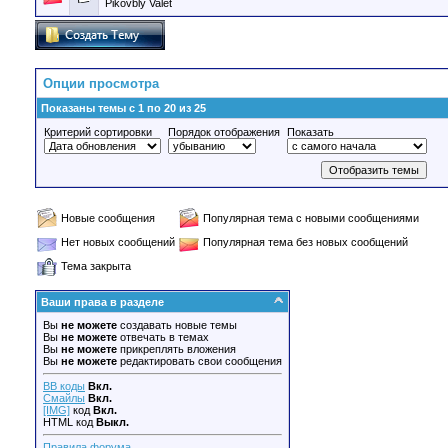
Pikovbly Valet
Опции просмотра
Показаны темы с 1 по 20 из 25
Критерий сортировки
Порядок отображения
Показать
Новые сообщения
Популярная тема с новыми сообщениями
Нет новых сообщений
Популярная тема без новых сообщений
Тема закрыта
Ваши права в разделе
Вы
не можете
создавать новые темы
Вы
не можете
отвечать в темах
Вы
не можете
прикреплять вложения
Вы
не можете
редактировать свои сообщения
BB коды
Вкл.
Смайлы
Вкл.
[IMG]
код
Вкл.
HTML код
Выкл.
Правила форума