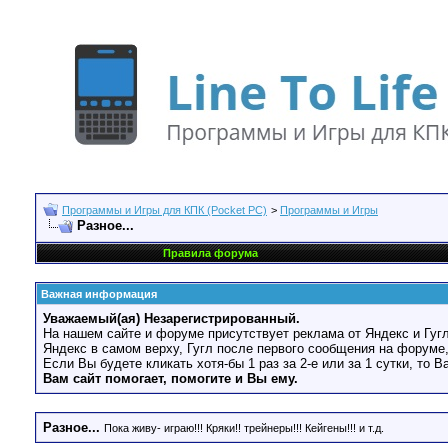
Программы и Игры для КПК (Pocket PC)
>
Программы и Игры
Разное...
Правила форума
Важная информация
Уважаемый(ая) Незарегистрированный.
На нашем сайте и форуме присутствует реклама от Яндекс и Гугл
Яндекс в самом верху, Гугл после первого сообщения на форуме,
Если Вы будете кликать хотя-бы 1 раз за 2-е или за 1 сутки, то 
Вам сайт помогает, помогите и Вы ему.
Разное...
Пока живу- играю!!! Кряки!! трейнеры!!! Кейгены!!! и т.д.