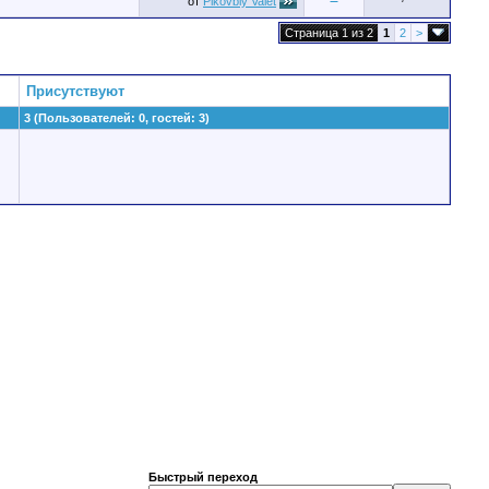
от
Pikovbly Valet
Страница 1 из 2
1
2
>
Присутствуют
3 (Пользователей: 0, гостей: 3)
Быстрый переход