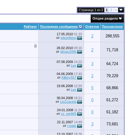
Страница 1 из 2
1
2
>
Опции раздела
Рейтинг
Последнее сообщение
Ответов
Просмотров
17.05.2010
01:33
2
288,555
от
witun4best
26.02.2010
09:16
2
71,718
от
dimas2496
07.08.2009
14:22
3
64,724
от
Lex
04.06.2009
17:40
2
79,229
от
Killboy557
19.06.2008
12:59
5
68,866
от
Lex
30.04.2008
18:21
0
61,272
от
LizZzaveta
24.01.2008
11:24
0
61,182
от
zz_top969
22.11.2007
14:49
3
73,681
от
i-mate
13.10.2007
18:26