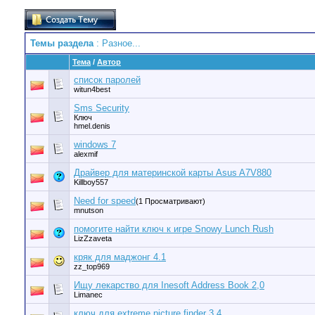
Темы раздела
: Разное...
Тема
/
Автор
список паролей
witun4best
Sms Security
Ключ
hmel.denis
windows 7
alexmif
Драйвер для материнской карты Asus A7V880
Killboy557
Need for speed
(1 Просматривают)
mnutson
помогите найти ключ к игре Snowy Lunch Rush
LizZzaveta
кряк для маджонг 4.1
zz_top969
Ищу лекарство для Inesoft Address Book 2,0
Limanec
ключ для extreme picture finder 3.4