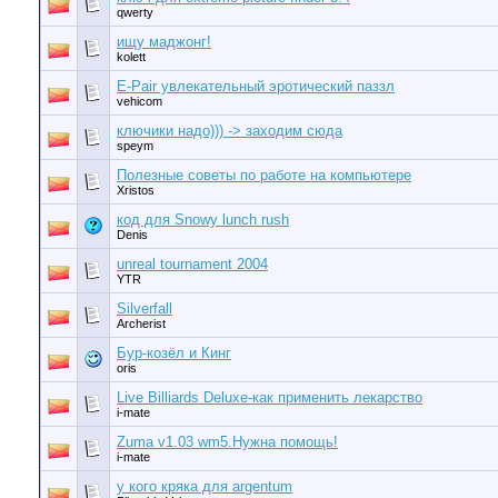
qwerty
ищу маджонг!
kolett
E-Pair увлекательный эротический паззл
vehicom
ключики надо))) -> заходим сюда
speym
Полезные советы по работе на компьютере
Xristos
код для Snowy lunch rush
Denis
unreal tournament 2004
YTR
Silverfall
Archerist
Бур-козёл и Кинг
oris
Live Billiards Deluxe-как применить лекарство
i-mate
Zuma v1.03 wm5.Нужна помощь!
i-mate
у кого кряка для argentum