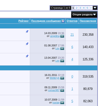
Страница 1 из 5
1
2
3
4
5
>
Опции раздела
Рейтинг
Последнее сообщение
Ответов
Просмотров
14.03.2009
19:36
21
230,358
от
angelina
01.08.2007
17:06
6
140,433
от
Lex
13.04.2007
23:20
4
125,336
от
Lex
16.01.2011
22:19
0
319,535
от
Welleryk
09.11.2009
15:59
1
80,879
от
romas987
10.07.2009
11:59
5
82,063
от
kariap