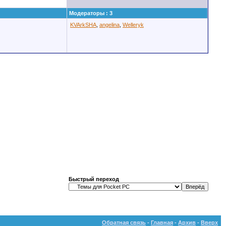
Модераторы : 3
KVArkSHA
,
angelina
,
Welleryk
Быстрый переход
Обратная связь
-
Главная
-
Архив
-
Вверх