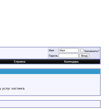
Имя
Запомнить?
Пароль
Справка
Календарь
у услуг хостинга.