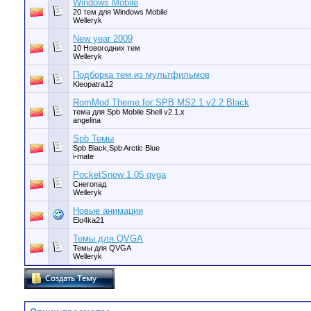
Windows Mobile
20 тем для Windows Mobile
Welleryk
New year 2009
10 Новогодних тем
Welleryk
Подборка тем из мультфильмов
Kleopatra12
RomMod Theme for SPB MS2.1 v2.2 Black
тема для Spb Mobile Shell v2.1.x
angelina
Spb Темы
Spb Black,Spb Arctic Blue
i-mate
PocketSnow 1.05 qvga
Снегопад
Welleryk
Новые анимации
Elo4ka21
Темы для QVGA
Темы для QVGA
Welleryk