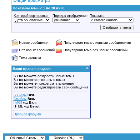
Опции просмотра
Показаны темы с 1 по 20 из 98
Критерий сортировки
Порядок отображения
Показать
Новые сообщения
Популярная тема с новыми сообщениями
Нет новых сообщений
Популярная тема без новых сообщений
Тема закрыта
Ваши права в разделе
Вы
не можете
создавать новые темы
Вы
не можете
отвечать в темах
Вы
не можете
прикреплять вложения
Вы
не можете
редактировать свои сообщения
BB коды
Вкл.
Смайлы
Вкл.
[IMG]
код
Вкл.
HTML код
Выкл.
Правила форума