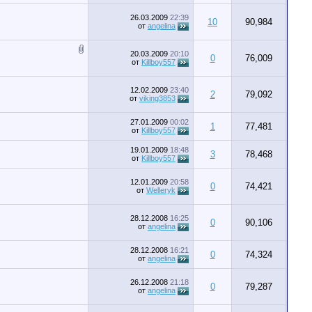
26.03.2009
22:39
10
90,984
от
angelina
20.03.2009
20:10
0
76,009
от
Killboy557
12.02.2009
23:40
2
79,092
от
viking3853
27.01.2009
00:02
1
77,481
от
Killboy557
19.01.2009
18:48
3
78,468
от
Killboy557
12.01.2009
20:58
0
74,421
от
Welleryk
28.12.2008
16:25
0
90,106
от
angelina
28.12.2008
16:21
0
74,324
от
angelina
26.12.2008
21:18
0
79,287
от
angelina