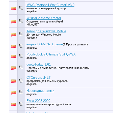
MWC (Marshall WaitCursor) v3.0
изменяет стандартный курсор
angelina
WisBar 2 theme creator
Создаем темы для висбара!
Killboy557
Темы для Windows Mobile
20 тем для Windows Mobile
Welleryk
empax DIAMOND theme
(1 Просматривают)
angelina
Poorlyduck's Ultimate Suit QVGA
angelina
quoteToday 1.61
Программа выводит на Today различные цитаты
Welleryk
CTCursors .NET
программа для замены курсора
angelina
Новогодние темки
angelina
Елка 2008-2009
анимированый екран тудей + часы
angelina