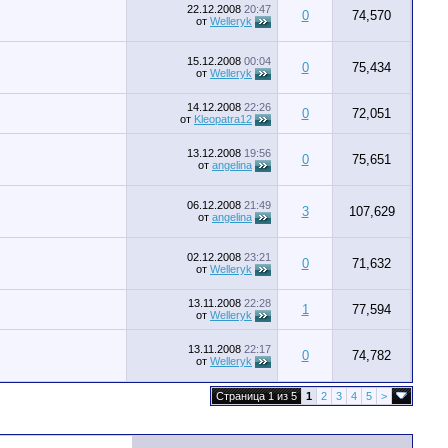
22.12.2008
20:47
0
74,570
от
Welleryk
15.12.2008
00:04
0
75,434
от
Welleryk
14.12.2008
22:26
0
72,051
от
Kleopatra12
13.12.2008
19:56
0
75,651
от
angelina
06.12.2008
21:49
3
107,629
от
angelina
02.12.2008
23:21
0
71,632
от
Welleryk
13.11.2008
22:28
1
77,594
от
Welleryk
13.11.2008
22:17
0
74,782
от
Welleryk
Страница 1 из 5
1
2
3
4
5
>