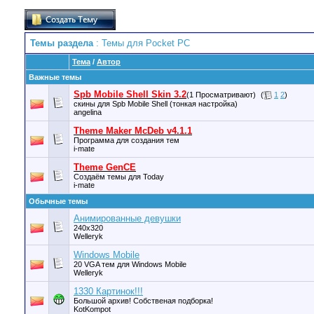
Темы раздела
: Темы для Pocket PC
Тема
/
Автор
Важные темы
Spb Mobile Shell Skin 3.2
(1 Просматривают)
(
1
2
)
скины для Spb Mobile Shell (тонкая настройка)
angelina
Theme Maker McDeb v4.1.1
Программа для создания тем
i-mate
Theme GenCE
Создаём темы для Today
i-mate
Обычные темы
Анимированные девушки
240x320
Welleryk
Windows Mobile
20 VGA тем для Windows Mobile
Welleryk
1330 Картинок!!!
Большой архив! Собственая подборка!
KotKompot