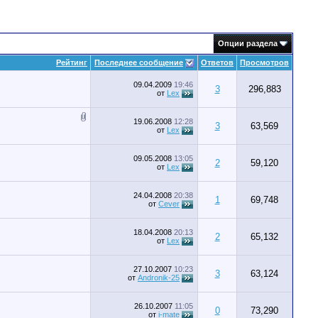
Опции раздела
Рейтинг
Последнее сообщение
Ответов
Просмотров
09.04.2009
19:46
3
296,883
от
Lex
19.06.2008
12:28
3
63,569
от
Lex
09.05.2008
13:05
2
59,120
от
Lex
24.04.2008
20:38
1
69,748
от
Cever
18.04.2008
20:13
2
65,132
от
Lex
27.10.2007
10:23
3
63,124
от
Andronik-25
26.10.2007
11:05
0
73,290
от
i-mate