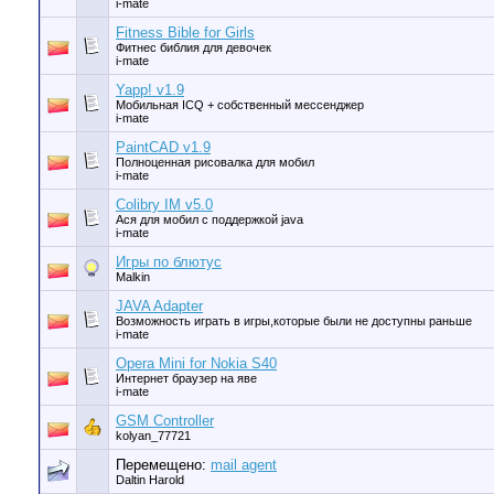
i-mate
Fitness Bible for Girls
Фитнес библия для девочек
i-mate
Yapp! v1.9
Мобильная ICQ + собственный мессенджер
i-mate
PaintCAD v1.9
Полноценная рисовалка для мобил
i-mate
Colibry IM v5.0
Ася для мобил с поддержкой java
i-mate
Игры по блютус
Malkin
JAVA Adapter
Возможность играть в игры,которые были не доступны раньше
i-mate
Opera Mini for Nokia S40
Интернет браузер на яве
i-mate
GSM Controller
kolyan_77721
Перемещено:
mail agent
Daltin Harold