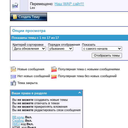
Перемещено:
Наш WAP сайт!!!
Lex
Опции просмотра
Показаны темы с 1 по 17 из 17
Критерий сортировки
Порядок отображения
Показать
Новые сообщения
Популярная тема с новыми сообщениями
Нет новых сообщений
Популярная тема без новых сообщений
Тема закрыта
Ваши права в разделе
Вы
не можете
создавать новые темы
Вы
не можете
отвечать в темах
Вы
не можете
прикреплять вложения
Вы
не можете
редактировать свои сообщения
BB коды
Вкл.
Смайлы
Вкл.
[IMG]
код
Вкл.
HTML код
Выкл.