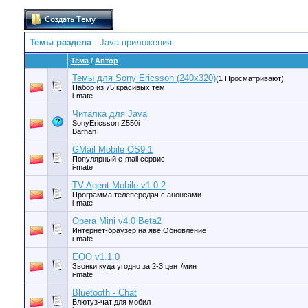
Темы раздела
: Java приложения
Тема
/
Автор
Темы для Sony Ericsson (240x320)
(1 Просматривают)
Набор из 75 красивых тем
i-mate
Читалка для Java
SonyEricsson Z550i
Barhan
GMail Mobile OS9.1
Популярный e-mail сервис
i-mate
TV Agent Mobile v1.0.2
Программа телепередач с анонсами
i-mate
Opera Mini v4.0 Beta2
Интернет-браузер на яве.Обновление
i-mate
EQO v1.1.0
Звонки куда угодно за 2-3 цент/мин
i-mate
Bluetooth - Chat
Блютуз-чат для мобил